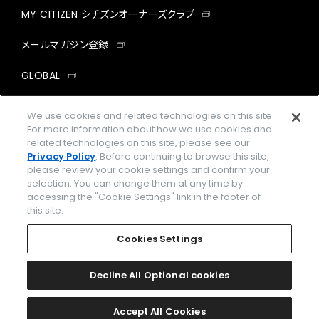
MY CITIZEN シチズンオーナーズクラブ
メールマガジン登録
GLOBAL
facebook
instagram
twitter
yout
We use cookies and related technologies on this site.
For more information about how we use cookies and
related technologies on this site, please see our
Privacy Policy
. Before continuing to browse this site,
please review your cookie settings and confirm your
企業情報
ご利用規約
selection. You can change them at any time by
accessing the "Cookie Settings" link in the footer of
プライバシーポリシー
Cookies Settings
this site.
特定商取引法に基づく表示
Cookies Settings
Amazon PayはAmazon.com, Inc.またはその関連会社の商標です。
楽天ペイは楽天株式会社の登録商標です。
Decline All Optional cookies
©
2026 CITIZEN WATCH CO., LTD.
Accept All Cookies