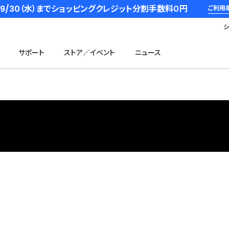
6/9/30（水）までショッピングクレジット分割手数料０円
ご利用
サポート
ストア／イベント
ニュース