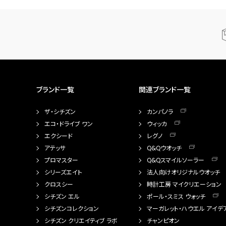
ブランド一覧
関連ブランド一覧
ザ・シチズン
カンパノラ
エコ・ドライブ ワン
ウィッカ
エクシード
レグノ
アテッサ
Q&Qウオッチ
プロマスター
Q&Qスマイルソーラー
シリーズエイト
法人向けオリジナルウオッチ
クロスシー
時計工房 マイクリエーション
シチズン エル
ポール・スミス ウォッチ
シチズンコレクション
マーガレット・ハウエル アイデ
シチズン クリエイティブ ラボ
チャンピオン