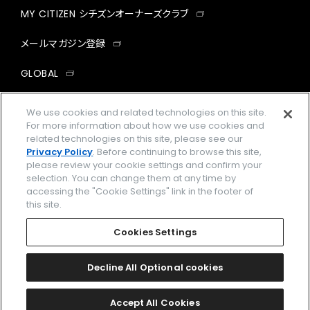
MY CITIZEN シチズンオーナーズクラブ
メールマガジン登録
GLOBAL
facebook
instagram
twitter
yout
We use cookies and related technologies on this site.
For more information about how we use cookies and
related technologies on this site, please see our
Privacy Policy
. Before continuing to browse this site,
please review your cookie settings and confirm your
企業情報
ご利用規約
selection. You can change them at any time by
accessing the "Cookie Settings" link in the footer of
プライバシーポリシー
Cookies Settings
this site.
特定商取引法に基づく表示
Cookies Settings
Amazon PayはAmazon.com, Inc.またはその関連会社の商標です。
楽天ペイは楽天株式会社の登録商標です。
Decline All Optional cookies
©
2026 CITIZEN WATCH CO., LTD.
Accept All Cookies