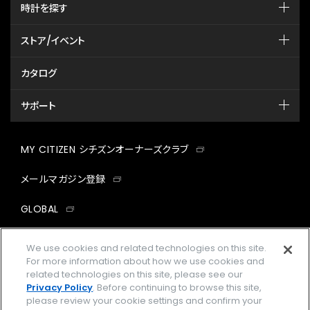
時計を探す
ストア/イベント
カタログ
サポート
MY CITIZEN シチズンオーナーズクラブ
メールマガジン登録
GLOBAL
facebook
instagram
twitter
yout
We use cookies and related technologies on this site.
For more information about how we use cookies and
related technologies on this site, please see our
Privacy Policy
. Before continuing to browse this site,
please review your cookie settings and confirm your
企業情報
ご利用規約