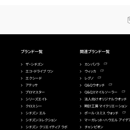
ブランド一覧
関連ブランド一覧
ザ・シチズン
カンパノラ
エコ・ドライブ ワン
ウィッカ
エクシード
レグノ
アテッサ
Q&Qウオッチ
プロマスター
Q&Qスマイルソーラー
シリーズエイト
法人向けオリジナルウオッチ
クロスシー
時計工房 マイクリエーション
シチズン エル
ポール・スミス ウォッチ
シチズンコレクション
マーガレット・ハウエル アイデ
シチズン クリエイティブ ラボ
チャンピオン