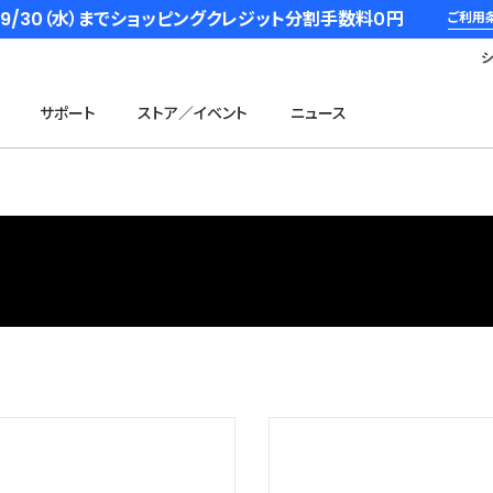
6/9/30（水）までショッピングクレジット分割手数料０円
ご利用
サポート
ストア／イベント
ニュース