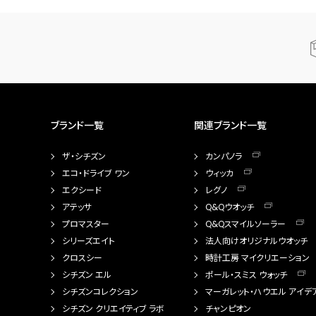
ブランド一覧
関連ブランド一覧
ザ・シチズン
カンパノラ
エコ・ドライブ ワン
ウィッカ
エクシード
レグノ
アテッサ
Q&Qウオッチ
プロマスター
Q&Qスマイルソーラー
シリーズエイト
法人向けオリジナルウオッチ
クロスシー
時計工房 マイクリエーション
シチズン エル
ポール・スミス ウォッチ
シチズンコレクション
マーガレット・ハウエル アイデ
シチズン クリエイティブ ラボ
チャンピオン