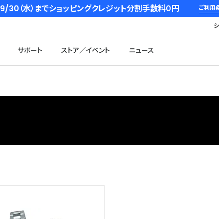
6/9/30（水）までショッピングクレジット分割手数料０円
ご利用
サポート
ストア／イベント
ニュース