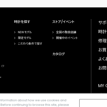
時計を探す
ストア/イベント
サポ
時計
NEWモデル
全国の取扱店舗
限定モデル
開催中のイベント
修理
こだわり条件で探す
お買
カタログ
よく
お問
ア
MY
メー
e information about how we use cookies and
GLO
. Before continuing to browse this site, please