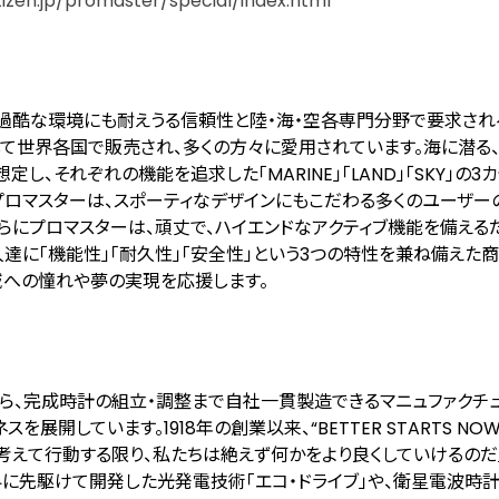
itizen.jp/promaster/special/index.html
来、過酷な環境にも耐えうる信頼性と陸・海・空各専門分野で要求さ
して世界各国で販売され、多くの方々に愛用されています。海に潜る、
し、それぞれの機能を追求した「MARINE」「LAND」「SKY」の3
ロマスターは、スポーティなデザインにもこだわる多くのユーザー
らにプロマスターは、頑丈で、ハイエンドなアクティブ機能を備える
達に「機能性」「耐久性」「安全性」という3つの特性を兼ね備えた
域への憧れや夢の実現を応援します。
ら、完成時計の組立・調整まで自社一貫製造できるマニュファクチ
を展開しています。1918年の創業以来、“BETTER STARTS NO
と考えて行動する限り、私たちは絶えず何かをより良くしていけるのだ
界に先駆けて開発した光発電技術「エコ・ドライブ」や、衛星電波時計