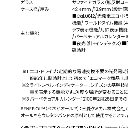
ガラス
サファイアガラス（無反射コー
ケース径/厚み
42.4mm /13.9mm（設計値
■Cal.U812/光発電エコ
機能/ ワールドタイム機能（4
ラフ表示機能/月齢表示機能/
主な機能
/パーペチュアルカレンダー
■夜光（針+インデックス）■
磁時計
エコ・ドライブ：定期的な電池交換不要の光発電時
1996年に腕時計として初めて「エコマーク商品」に
ライトレベル インディケーター：シチズンの基幹
量を表示する機能です。角度や場所が変わること
パーペチュアルカレンダー：2100年2月28日ま
BENEBiOL™（ベネビオール™）：三菱ケミカル株式
オール™をウレタンバンドの原料として使用することで