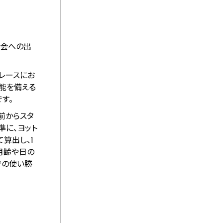
大会への出
レースにお
能を備える
す。
前からスタ
準に、ヨット
算出し、1
月齢や日の
での使い勝