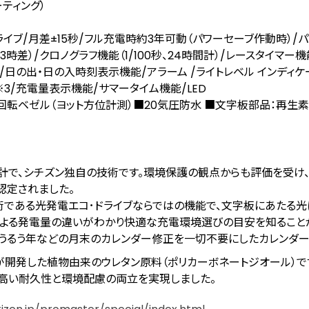
ティング）
）
・ドライブ/月差±15秒/フル充電時約3年可動（パワーセーブ作動時）/
3時差）/クロノグラフ機能（1/100秒、24時間計）/レースタイマー機
日の出・日の入時刻表示機能/アラーム /ライトレベル インディケ
※3
/充電量表示機能/サマータイム機能/LED
回転ベゼル（ヨット方位計測）■20気圧防水 ■文字板部品：再生素
計で、シチズン独自の技術です。環境保護の観点からも評価を受け
認定されました。
技術である光発電エコ･ドライブならではの機能で、文字板にあたる光
による発電量の違いがわかり快適な充電環境選びの目安を知ること
でのうるう年などの月末のカレンダー修正を一切不要にしたカレンダー
会社が開発した植物由来のウレタン原料（ポリカーボネートジオール）で
、高い耐久性と環境配慮の両立を実現しました。