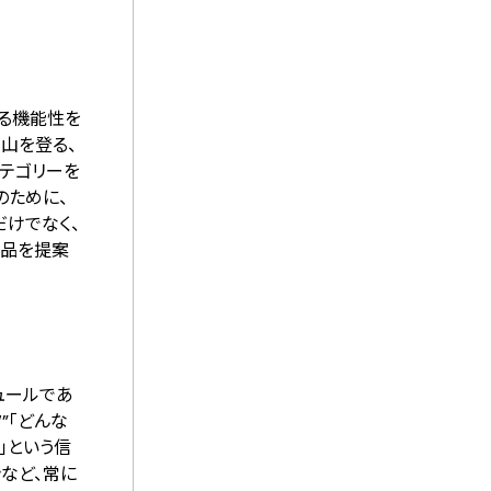
れる機能性を
山を登る、
カテゴリーを
のために、
だけでなく、
商品を提案
ュールであ
W”「どんな
」という信
など、常に