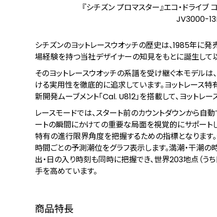
『シチズン プロマスター』エコ・ドライブ コ
JV3000-1
シチズンのヨットレースウオッチの歴史は、1985年に発
場経験を持つ当社デザイナーの知見をもとに誕生して以
そのヨットレースウオッチの系譜を受け継ぐ本モデルは、
ける実用性を徹底的に追求しています。ヨットレース特
新開発ムーブメント「Cal. U812」を搭載して、ヨッ
レースモードでは、スタート前のカウントダウンから自動
ートの瞬間にかけての重要な局面を視覚的にサポートし
特有の進行限界角度を把握するための指標となります。
時間ごとの予測潮位をグラフ表示します。満潮・干潮の
出・日の入り時刻も同時に把握でき、世界203地点（うち
手を高めています。
商品特長