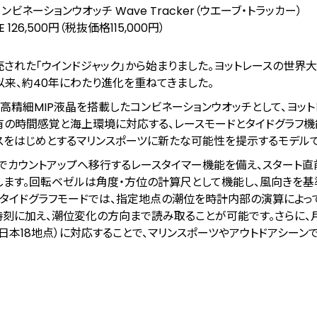
ンビネーションウオッチ Wave Tracker（ウエーブ・トラッカー）
3E 126,500円（税抜価格115,000円）
売された「ウインドジャック」から始まりました。ヨットレースの世界
来、約40年にわたり進化を重ねてきました。
高精細MIP液晶を搭載したコンビネーションウオッチとして、ヨット
有の時間感覚と海上環境に対応する、レースモードとタイドグラフ機
トレースをはじめとするマリンスポーツに新たな可能性を提示するモデルで
でカウントアップへ移行するレースタイマー機能を備え、スタート直
ます。回転ベゼルは角度・方位の計算尺として機能し、風向きを基
タイドグラフモードでは、指定地点の潮位を時計内部の演算によって
時刻に加え、潮位変化の方向まで読み取ることが可能です。さらに、
日本18地点）に対応することで、マリンスポーツやアウトドアシーン