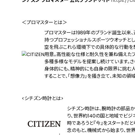
シチズン プロマスター 公式ブランドサイト
https://c
＜プロマスターとは＞
プロマスターは1989年のブランド誕生以
持つプロフェッショナルスポーツウオッチと
空を飛ぶ――これら環境下での具体的な行動を想定
用意。高性能な仕様と耐久性を兼ね備えたプ
多種多様なモデルを提案し続けています。さ
身体的にも、精神的にも自身の限界に挑む人
することで、「想像力」を掻き立て、未知の領
<シチズン時計とは>
シチズン時計は、腕時計の部品か
り、世界約140の国と地域でビジネス
時であろうと『今』をスタートだ
念のもと、機械式から始まり、世