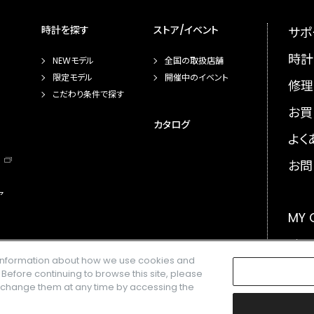
時計を探す
ストア/イベント
サポ
時計
NEWモデル
全国の取扱店舗
限定モデル
開催中のイベント
修理
こだわり条件で探す
お買
カタログ
よく
お問
ア
MY
メー
e information about how we use cookies and
GLO
. Before continuing to browse this site, please
n change them at any time by accessing the