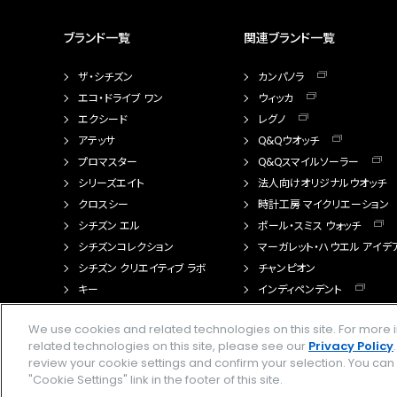
ブランド一覧
関連ブランド一覧
ザ・シチズン
カンパノラ
エコ・ドライブ ワン
ウィッカ
エクシード
レグノ
アテッサ
Q&Qウオッチ
プロマスター
Q&Qスマイルソーラー
シリーズエイト
法人向けオリジナルウオッチ
クロスシー
時計工房 マイクリエーション
シチズン エル
ポール・スミス ウォッチ
シチズンコレクション
マーガレット・ハウエル アイデ
シチズン クリエイティブ ラボ
チャンピオン
キー
インディペンデント
FTS（カスタマイズ腕時計）
We use cookies and related technologies on this site. For mor
related technologies on this site, please see our
Privacy Policy
review your cookie settings and confirm your selection. You ca
"Cookie Settings" link in the footer of this site.