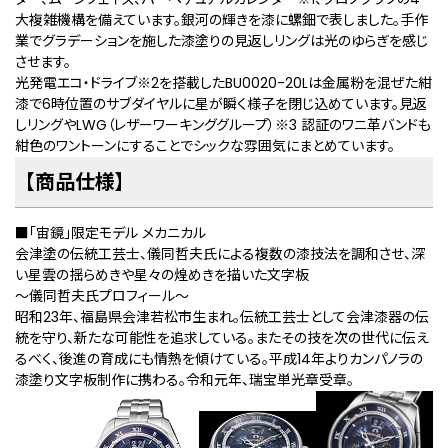
大複雑機構を備えています。銀河の輝きを漆に螺鈿で表しました。手作
業でグラデーションを施した漆塗りの見返しリングは光のゆらぎを感じ
させます。
光発電エコ・ドライブ
※2
を搭載したBU0020-20Lは金属粉を混ぜた紺
漆で6時位置のサブダイヤルに星が瞬く様子を閉じ込めています。見返
しリングやLWG（レザーワーキンググループ）
※3
認証のワニ革バンドも
紺色のワントーンにすることでシックな雰囲気にまとめています。
【商品仕様】
■「宙鏡」限定モデル メカニカル
会津塗の伝統工芸士、儀同哲夫氏による複数の漆技法を調和させ、深
い星雲の揺らめきや星々の煌めきを描いた文字板
～儀同哲夫氏プロフィール～
昭和23年、福島県会津若松市生まれ。伝統工芸士として会津漆器の伝
統を守り、新たな可能性を追求している。またその技を次の世代に伝え
るべく、後進の育成にも情熱を傾けている。平成14年よりカンパノラの
漆塗り文字板制作に携わる。令和元年、瑞宝単光章受章。