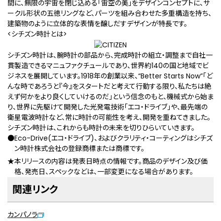
間に、無限の宇宙を閉じ込める「宙空の美」をデザインコンセプトに、サ
ークル形状の五徳リングなど、パーツを組み合わせた多重構造を持ち、
建築物のように立体的な表情を醸しだすデザインが特長です。
<シチズン時計とは>
シチズン時計は、腕時計の部品から、完成時計の組⽴・調整まで⾃社⼀
貫製造できるマニュファクチュールであり、世界約140の国と地域でビ
ジネスを展開しています。1918年の創業以来、“Better Starts Now”「ど
んな時であろうと『今』をスタートだと考えて⾏動する限り、私たちは絶
えず何かをより良くしていけるのだ」という信念のもと、機械式から始ま
り、世界に先駆けて開発した光発電技術「エコ・ドライブ」や、最先端の
衛星電波時計など、常に時計の可能性を考え、開発を重ねてきました。
シチズン時計は、これからも時計の未来を切りひらいていきます。
Eco-Drive(エコ・ドライブ)、およびクラリティ・コーティングはシチズ
ン時計株式会社の登録商標または商標です。
本リリースの内容は発表日時点の情報です。商品のデザイン及び価
格、発売日、スペックなどは、一部変更になる場合があります。
関連リンク
カンパノラ