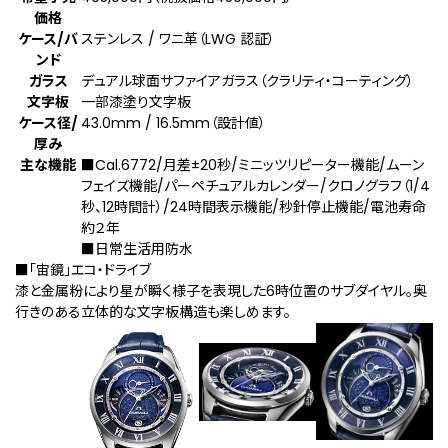
価格
ケース/バ
ステンレス / ワニ革（LWG 認証）
ンド
ガラス
デュアル球面サファイアガラス（クラリティ・コーティング）
文字板
一部漆塗り文字板
ケース径/
43.0mm / 16.5mm（設計値）
厚み
主な機能
■Cal.6772/月差±20秒/ミニッツリピーター機能/ムーン
フェイズ機能/パーペチュアルカレンダー/クロノグラフ（1/4
秒、12時間計）/24時間表示機能/秒針停止機能/電池寿命
約２年
■日常生活用防水
■「宙鏡」エコ・ドライブ
漆と金属粉により星が瞬く様子を表現した6時位置のサブダイヤル。奥
行きのある立体的な文字板構造も楽しめます。