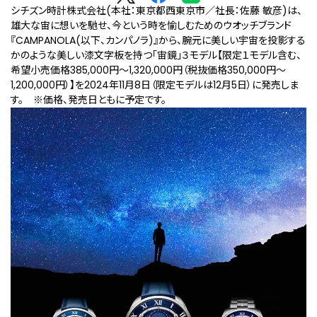
シチズン時計株式会社(本社：東京都西東京市／社長：佐藤 敏彦)は、
雄大な宙に想いを馳せ、今という時を愉しむためのウオッチブランド
『CAMPANOLA(以下、カンパノラ)』から、腕元に美しい宇宙を投影する
かのような美しい漆文字板を持つ「宙鏡」３モデル【限定１モデル含む、
希望⼩売価格385,000円～1,320,000円（税抜価格350,000円～
1,200,000円）】を2024年11月8日（限定モデルは12月5日）に発売しま
す。
※価格、発売日ともに予定です。