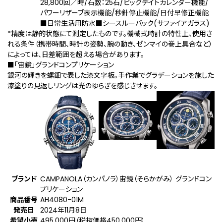
28,800回／時/石数：25石/ビッグデイトカレンダー機能/
パワーリザーブ表示機能/秒針停止機能/日付早修正機能
■日常生活用防水■シースルーバック(サファイアガラス)
*精度は静的状態にて測定したものです。機械式時計の特性上、使用さ
れる条件（携帯時間、時計の姿勢、腕の動き、ゼンマイの巻上具合など）
によっては、日差範囲を超える場合があります。
■「宙鏡」グランドコンプリケーション
銀河の輝きを螺鈿で表した漆文字板。手作業でグラデーションを施した
漆塗りの見返しリングは光のゆらぎを感じさせます。
ブランド
CAMPANOLA（カンパノラ）宙鏡（そらかがみ） グランドコン
プリケーション
商品番号
AH4080-01M
発売日
2024年11月8日
希望小売
495,000円（税抜価格450,000円）