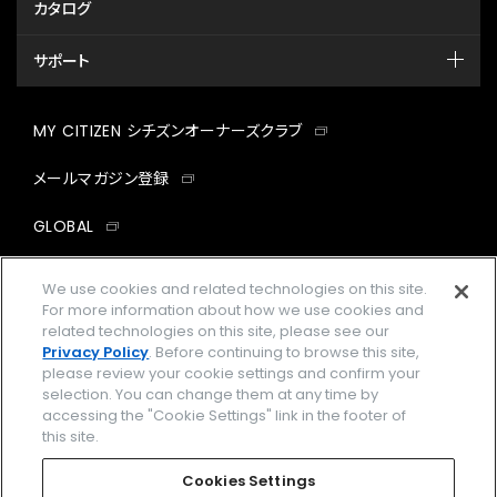
カタログ
サポート
MY CITIZEN シチズンオーナーズクラブ
メールマガジン登録
GLOBAL
facebook
instagram
twitter
yout
We use cookies and related technologies on this site.
For more information about how we use cookies and
related technologies on this site, please see our
Privacy Policy
. Before continuing to browse this site,
please review your cookie settings and confirm your
企業情報
ご利用規約
selection. You can change them at any time by
accessing the "Cookie Settings" link in the footer of
プライバシーポリシー
Cookies Settings
this site.
特定商取引法に基づく表示
Cookies Settings