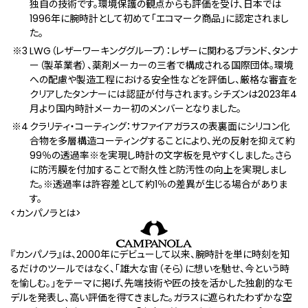
独自の技術です。環境保護の観点からも評価を受け、日本では
1996年に腕時計として初めて「エコマーク商品」に認定されまし
た。
LWG（レザーワーキンググループ）：レザーに関わるブランド、タンナ
ー（製革業者）、薬剤メーカーの三者で構成される国際団体。環境
への配慮や製造工程における安全性などを評価し、厳格な審査を
クリアしたタンナーには認証が付与されます。シチズンは2023年4
月より国内時計メーカー初のメンバーとなりました。
クラリティ・コーティング：サファイアガラスの表裏⾯にシリコン化
合物を多層構造コーティングすることにより、光の反射を抑えて約
99％の透過率※を実現し時計の文字板を見やすくしました。さら
に防汚膜を付加することで耐久性と防汚性の向上を実現しまし
た。※透過率は許容差として約1％の差異が生じる場合がありま
す。
<カンパノラとは>
『カンパノラ』は、2000年にデビューして以来、腕時計を単に時刻を知
るだけのツールではなく、「雄大な宙（そら）に想いを馳せ、今という時
を愉しむ。」をテーマに掲げ、先端技術や匠の技を活かした独創的なモ
デルを発表し、高い評価を得てきました。ガラスに遮られたわずかな空