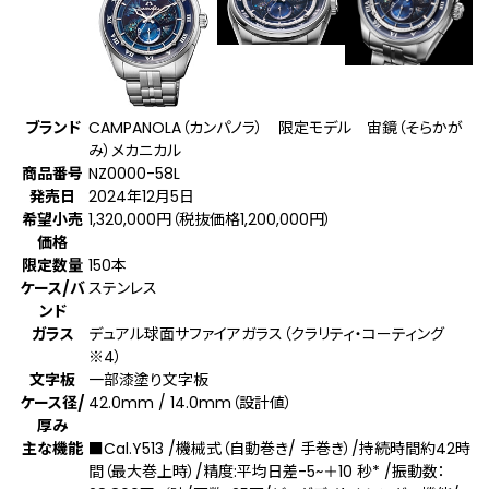
ブランド
CAMPANOLA（カンパノラ） 限定モデル 宙鏡（そらかが
み）メカニカル
商品番号
NZ0000-58L
発売日
2024年12月5日
希望小売
1,320,000円（税抜価格1,200,000円）
価格
限定数量
150本
ケース/バ
ステンレス
ンド
ガラス
デュアル球面サファイアガラス（クラリティ・コーティング
※4
）
文字板
一部漆塗り文字板
ケース径/
42.0mm / 14.0mm（設計値）
厚み
主な機能
■Cal.Y513 /機械式（自動巻き/ 手巻き）/持続時間約42時
間（最大巻上時）/精度:平均日差-5~＋10 秒
*
/振動数：