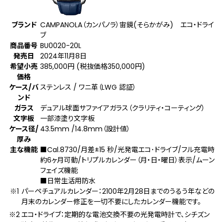
ブランド
CAMPANOLA（カンパノラ）宙鏡(そらかがみ) エコ・ドライ
ブ
商品番号
BU0020-20L
発売日
2024年11月8日
希望小売
385,000円 (税抜価格350,000円)
価格
ケース/バ
ステンレス / ワニ革（LWG 認証）
ンド
ガラス
デュアル球面サファイアガラス（クラリティ・コーティング）
文字板
一部漆塗り文字板
ケース径/
43.5mm /14.8mm（設計値）
厚み
主な機能
■Cal.8730/月差±15 秒/光発電エコ･ドライブ/フル充電時
約6ヶ月可動/トリプルカレンダー（月・日・曜日）表示/ムーン
フェイズ機能
■日常生活用防水
パーペチュアルカレンダー：2100年2月28日までのうるう年などの
月末のカレンダー修正を一切不要にしたカレンダー機能です。
エコ・ドライブ：定期的な電池交換不要の光発電時計で、シチズン