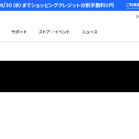
6/9/30（水）までショッピングクレジット分割手数料０円
ご利用
サポート
ストア／イベント
ニュース