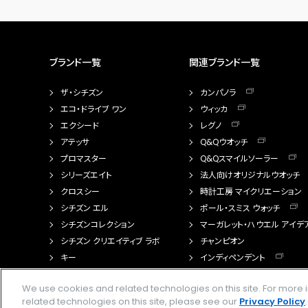
ブランド一覧
関連ブランド一覧
ザ・シチズン
カンパノラ
エコ・ドライブ ワン
ウィッカ
エクシード
レグノ
アテッサ
Q&Qウオッチ
プロマスター
Q&Qスマイルソーラー
シリーズエイト
法人向けオリジナルウオッチ
クロスシー
時計工房 マイクリエーション
シチズン エル
ポール・スミス ウォッチ
シチズンコレクション
マーガレット・ハウエル アイデ
シチズン クリエイティブ ラボ
チャンピオン
キー
インディペンデント
FTS（カスタマイズ腕時計）
We use cookies and related technologies on this site. For mor
related technologies on this site, please see our
Privacy Policy