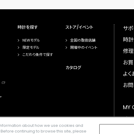
時計を探す
ストア/イベント
サポ
時計
NEWモデル
全国の取扱店舗
限定モデル
開催中のイベント
修理
こだわり条件で探す
お買
カタログ
よく
お問
ア
MY
メー
e information about how we use cookies and
GLO
. Before continuing to browse this site, please