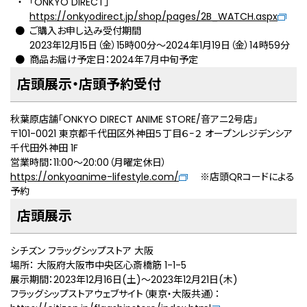
「ONKYO DIRECT」
https://onkyodirect.jp/shop/pages/2B_WATCH.aspx
ご購入お申し込み受付期間
2023年12月15日（金）15時00分～2024年1月19日（金）14時59分
商品お届け予定日：2024年7月中旬予定
店頭展示・店頭予約受付
秋葉原店舗「ONKYO DIRECT ANIME STORE/音アニ2号店」
〒101-0021 東京都千代田区外神田５丁目６−２ オープンレジデンシア
千代田外神田 1F
営業時間：11:00～20:00（月曜定休日）
https://onkyoanime-lifestyle.com/
※店頭QRコードによる
予約
店頭展示
シチズン フラッグシップストア 大阪
場所： 大阪府大阪市中央区心斎橋筋 1-1-5
展示期間：2023年12⽉16⽇(土)～2023年12⽉21⽇(木)
フラッグシップストアウェブサイト（東京・大阪共通）：