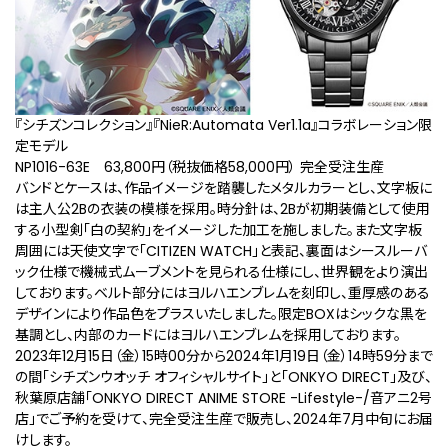
『シチズンコレクション』『NieR:Automata Ver1.1a』コラボレーション限
定モデル
NP1016-63E 63,800円（税抜価格58,000円） 完全受注生産
バンドとケースは、作品イメージを踏襲したメタルカラーとし、文字板に
は主人公2Bの衣装の模様を採用。時分針は、2Bが初期装備として使用
する小型剣「白の契約」をイメージした加工を施しました。また文字板
周囲には天使文字で「CITIZEN WATCH」と表記、裏面はシースルーバ
ック仕様で機械式ムーブメントを見られる仕様にし、世界観をより演出
しております。ベルト部分にはヨルハエンブレムを刻印し、重厚感のある
デザインにより作品色をプラスいたしました。限定BOXはシックな黒を
基調とし、内部のカードにはヨルハエンブレムを採用しております。
2023年12⽉15⽇（金）15時00分から2024年1月19日（金）14時59分まで
の間「シチズンウオッチ オフィシャルサイト」と「ONKYO DIRECT」及び、
秋葉原店舗「ONKYO DIRECT ANIME STORE -Lifestyle-/音アニ2号
店」でご予約を受けて、完全受注⽣産で販売し、2024年7月中旬にお届
けします。