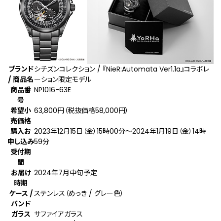
ブランド
シチズンコレクション / 『NieR:Automata Ver1.1a』コラボレ
/ 商品名
ーション限定モデル
商品番
NP1016-63E
号
希望小
63,800円（税抜価格58,000円）
売価格
購入お
2023年12月15日（金）15時00分～2024年1月19日（金）14時
申し込み
59分
受付期
間
お届け
2024年7月中旬予定
時期
ケース /
ステンレス（めっき / グレー色）
バンド
ガラス
サファイアガラス