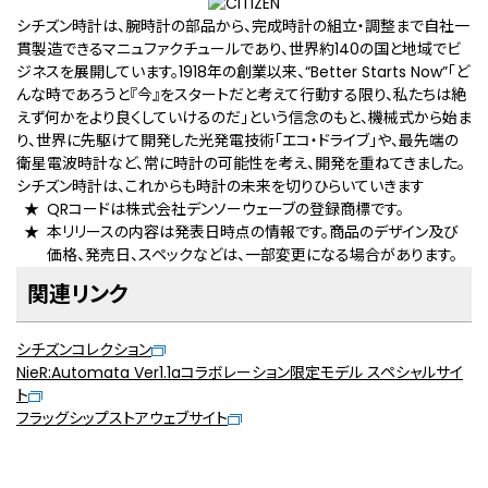
シチズン時計は、腕時計の部品から、完成時計の組立・調整まで自社一
貫製造できるマニュファクチュールであり、世界約140の国と地域でビ
ジネスを展開しています。1918年の創業以来、“Better Starts Now”「ど
んな時であろうと『今』をスタートだと考えて行動する限り、私たちは絶
えず何かをより良くしていけるのだ」という信念のもと、機械式から始ま
り、世界に先駆けて開発した光発電技術「エコ・ドライブ」や、最先端の
衛星電波時計など、常に時計の可能性を考え、開発を重ねてきました。
シチズン時計は、これからも時計の未来を切りひらいていきます
QRコードは株式会社デンソーウェーブの登録商標です。
本リリースの内容は発表日時点の情報です。商品のデザイン及び
価格、発売日、スペックなどは、一部変更になる場合があります。
関連リンク
シチズンコレクション
NieR:Automata Ver1.1aコラボレーション限定モデル スペシャルサイ
ト
フラッグシップストアウェブサイト