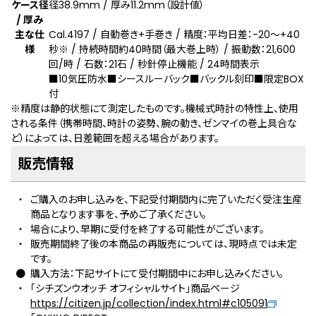
ケース径
径38.9mm / 厚み11.2mm（設計値）
/ 厚み
主な仕
Cal.4197 / 自動巻き+手巻き / 精度：平均日差：-20～+40
様
秒
※
/ 持続時間約40時間（最大巻上時） / 振動数：21,600
回/時 / 石数：21石 / 秒針停止機能 / 24時間表示
■10気圧防水■シースルーバック■バックル刻印■限定BOX
付
※精度は静的状態にて測定したものです。機械式時計の特性上、使用
される条件（携帯時間、時計の姿勢、腕の動き、ゼンマイの巻上具合な
ど）によっては、日差範囲を超える場合があります。
販売情報
ご購入のお申し込みを、下記受付期間内に完了いただく受注生産
商品となります事を、予めご了承ください。
場合により、早期に受付を終了する可能性がございます。
販売期間終了後の本商品の再販売については、現時点では未定
です。
購入方法：下記サイトにて受付期間中にお申し込みください。
「シチズンウオッチ オフィシャルサイト」商品ページ
https://citizen.jp/collection/index.html#c105091