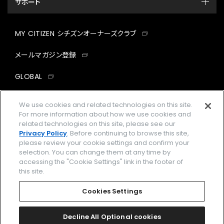
サポート
MY CITIZEN シチズンオーナーズクラブ
メールマガジン登録
GLOBAL
facebook
instagram
twitter
yout
We use cookies and related technologies on this site.
For more information about how we use cookies and
related technologies on this site, please see our
Privacy Policy
. Before continuing to browse this site,
please review your cookie settings and confirm your
企業情報
ご利用規約
selection. You can change them at any time by
accessing the "Cookie Settings" link in the footer of
プライバシーポリシー
Cookies Settings
this site.
特定商取引法に基づく表示
Cookies Settings
Amazon PayはAmazon.com, Inc.またはその関連会社の商標です。
楽天ペイは楽天株式会社の登録商標です。
Decline All Optional cookies