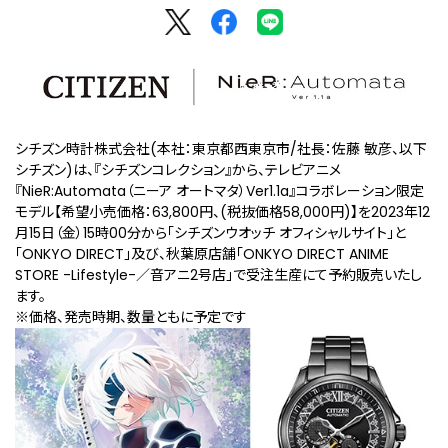
シチズン時計株式会社(本社：東京都西東京市/社長：佐藤 敏彦、以下
シチズン)は、『シチズンコレクション』から、テレビアニメ
『NieR:Automata（ニーア オートマタ）Ver1.1a』コラボレーション限定
モデル【希望小売価格：63,800円、(税抜価格58,000円)】を2023年12
⽉15⽇（金）15時00分から「シチズンウオッチ オフィシャルサイト」と
「ONKYO DIRECT」及び、秋葉原店舗「ONKYO DIRECT ANIME
STORE -Lifestyle-／音アニ2号店」で受注⽣産にて予約販売いたし
ます。
※価格、発売時期、数量ともに予定です