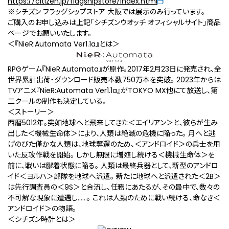
https://citizen.jp/flagshipstore/index.html
※シチズン フラッグシップストア 大阪では展示のみ行っています。
ご購入のお申し込みは上記「シチズンウオッチ オフィシャルサイト」商品
ページでお願いいたします。
＜『NieR:Automata Ver1.1a』とは＞
RPGゲーム『NieR:Automata』が原作。2017年2月23日に発売され、全
世界累計出荷・ダウンロード販売本数750万本を突破。 2023年からは
TVアニメ『NieR:Automata Ver1.1a』がTOKYO MX他にて放送し、第
二クールの制作も決定している。
＜ストーリー＞
西暦5012年。突如地球へと飛来してきた＜エイリアン＞と、彼らが生み
出した＜機械生命体＞により、人類は絶滅の危機に陥った。 月へと逃
げのびた僅かな人類は、地球奪還のため、＜アンドロイド＞の兵士を用
いた反攻作戦を開始。 しかし無限に増殖し続ける＜機械生命体＞を
前に、戦いは膠着状態に陥る。 人類は最終兵器として、新型のアンドロ
イド＜ヨルハ＞部隊を地球へ派遣。 新たに地球へと派遣された＜2B＞
は先行調査員の＜9S＞と合流し、任務にあたるが、その最中で、数々の
不可解な現象に遭遇し……。 これは人類のために戦い続ける、命なき＜
アンドロイド＞の物語――。
＜シチズン時計とは＞