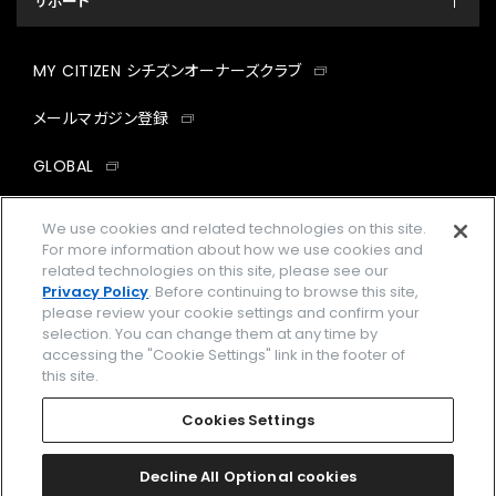
サポート
MY CITIZEN シチズンオーナーズクラブ
メールマガジン登録
GLOBAL
facebook
instagram
twitter
yout
We use cookies and related technologies on this site.
For more information about how we use cookies and
related technologies on this site, please see our
Privacy Policy
. Before continuing to browse this site,
please review your cookie settings and confirm your
企業情報
ご利用規約
selection. You can change them at any time by
accessing the "Cookie Settings" link in the footer of
プライバシーポリシー
Cookies Settings
this site.
特定商取引法に基づく表示
Cookies Settings
Amazon PayはAmazon.com, Inc.またはその関連会社の商標です。
楽天ペイは楽天株式会社の登録商標です。
Decline All Optional cookies