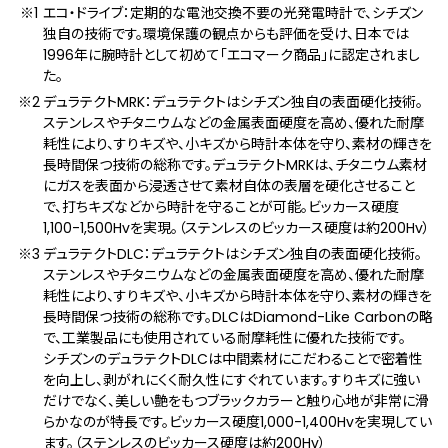
エコ・ドライブ：定期的な電池交換不要の光発電時計で、シチズン
独自の技術です。環境保護の観点からも評価を受け、日本では
1996年に腕時計として初めて「エコマーク商品」に認定されまし
た。
デュラテクトMRK：デュラテクトはシチズン独自の表面硬化技術。
ステンレスやチタニウムなどの金属表面硬度を高め、優れた耐摩
耗性により、すりキズや、小キズから時計本体を守り、素材の輝きを
長時間保つ技術の総称です。デュラテクトMRKは、チタニウム素材
にガスを表面から浸透させて素材自体の表層を硬化させること
で、打ちキズなどから時計を守ることが可能。ビッカース硬度
1,100-1,500Hvを実現。（ステンレスのビッカース硬度は約200Hv）
デュラテクトDLC：デュラテクトはシチズン独自の表面硬化技術。
ステンレスやチタニウムなどの金属表面硬度を高め、優れた耐摩
耗性により、すりキズや、小キズから時計本体を守り、素材の輝きを
長時間保つ技術の総称です。DLCはDiamond-Like Carbonの略
で、工業製品にも使用されている耐摩耗性に優れた技術です。
シチズンのデュラテクトDLCは中間素材にこだわることで密着性
を向上し、剥がれにくく耐久性にすぐれています。すりキズに強い
だけでなく、美しい艶をもつブラックカラーと触り心地が非常に滑
らかなのが特長です。ビッカース硬度1,000-1,400Hvを実現してい
ます。（ステンレスのビッカース硬度は約200Hv）