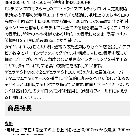
BN4065-07L 137,500円（税抜価格125,000円）
『シチズン プロマスター』のエコ・ドライブ アルティクロンは、定期的な
電池交換不要の光発電エコ・ドライブで駆動し、地球上のあらゆる山の
高度を上回る地上10,000mから海抜－300mまでの高度計測が可能
なセンサーを搭載したモデルです。全ての情報を液晶ではなくアナログ
で表示し、時計の基本機能である「時刻」を表示したまま「高度」や「方
位情報」を同時に読み取ることが可能です。
ダイヤルには力強く太い針、通常の夜光塗料よりも立体感を出したアラ
ビア数字とバーインデックスでダイヤルを構成しました。表示を廃して
細めに仕上げたベゼル、角度のない垂直なインナーリングを採用する
ことで、ダイヤルに対する高い視認性を確保しています。
デュラテクトMRK
※2
とデュラテクトDLC
※3
を施した屈強なスーパー
チタニウム™
※4
ケースを採用し、全体的に丸みを帯びた優しい印象の
デザインとは相反する屈強さを備えています。球面サファイアガラス、バ
ンドは高耐久性のナイロンバンドを採用し、過酷なフィールドに耐えう
る仕様にしています。
商品特長
機能
・地球上に存在する全ての山を上回る地上10,000m から海抜-300m