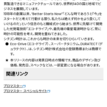
貫製造できるマニュファクチュールであり、世界約140の国と地域でビ
ジネスを展開しています。
1918年の創業以来、“Better Starts Now”「どんな時であろうと『今』を
スタートだと考えて行動する限り、私たちは絶えず何かをより良くして
いけるのだ」という信念のもと機械式から始まり、世界に先駆けて開発
した光発電技術「エコ・ドライブ」や、最先端の衛星電波時計など、常に
時計の可能性を考え、開発を重ねてきました。
シチズン時計は、これからも時計の未来を切りひらいていきます。
Eco-Drive（エコ・ドライブ）、スーパーチタニウム、DURATECT（デ
ュラテクト）、は、シチズン時計株式会社の登録商標または商標で
す。
本リリースの内容は発表日時点の情報です。商品のデザイン及び
価格、発売日、スペックなどは、一部変更になる場合があります。
関連リンク
プロマスター
プロマスター スペシャルサイト