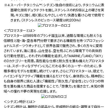
スーパーチタニウム™：シチズン独自の技術により、チタニウムに表
面硬化技術デュラテクトを施しステンレスの約5倍以上の硬さを実
現。キズに強く、軽く肌にもやさしいので、快適な着け心地で使用で
きます。（ステンレスのビッカース硬度は約200Hv）
＜プロマスターとは＞
プロマスターは1989年のブランド誕生以来、過酷な環境にも耐えうる
信頼性と陸・海・空各専門分野で要求される機能性を持つプロフェッシ
ョナルスポーツウオッチとして世界各国で販売され、多くの方々に愛用
されています。海に潜る、山を登る、空を飛ぶ――これら環境下での具体的
な行動を想定し、それぞれの機能を追求した「MARINE」「LAND」「SKY」
の3カテゴリーを用意。高性能な仕様と耐久性を兼ね備えたプロマスタ
ーは、スポーティなデザインにもこだわる多くのユーザーのために、多
種多様なモデルを提案し続けています。さらにプロマスターは、頑丈で、
ハイエンドなアクティブ機能を備えるだけでなく、身体的にも、精神的に
も自身の限界に挑む人達に「機能性」「耐久性」「安全性」という3つの特
性を兼ね備えた商品を提案することで、「想像力」を掻き立て、未知の領
域への憧れや夢の実現を応援します。
＜シチズン時計とは＞
シチズン時計は、腕時計の部品から、完成時計の組立・調整まで自社一