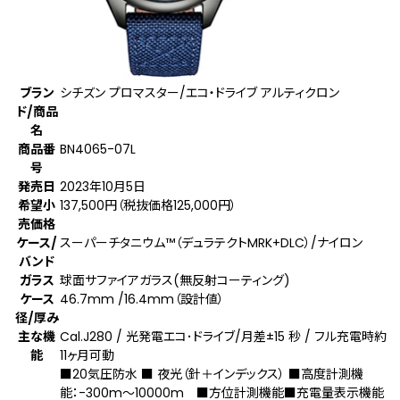
ブラン
シチズン プロマスター/エコ・ドライブ アルティクロン
ド/商品
名
商品番
BN4065-07L
号
発売日
2023年10月5日
希望小
137,500円（税抜価格125,000円）
売価格
ケース/
スーパーチタニウム™（デュラテクトMRK+DLC）/ナイロン
バンド
ガラス
球面サファイアガラス(無反射コーティング)
ケース
46.7mm /16.4mm（設計値）
径/厚み
主な機
Cal.J280 / 光発電エコ･ドライブ/月差±15 秒 / フル充電時約
能
11ヶ月可動
■20気圧防水 ■ 夜光（針＋インデックス） ■高度計測機
能：-300m～10000m ■方位計測機能■充電量表示機能