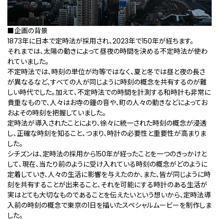
■企画の背景
1873年に日本で定時法が採用され、2023年で150年が経ちます。
それまでは、太陽の動きによって昼夜の時間を決める不定時法が使わ
れていました。
不定時法では、時刻の単位が均等ではなく、夏と冬では昼と夜の長さ
が異なるなど、すべての人が同じように時刻の概念を共有するのが難
しい時代でした。加えて、不定時法での時間を計測する和時計も非常に
貴重なもので、人々はお寺の鐘の音や、町の人々の動きなどによってお
およその時刻を把握していました。
定時法が導入されたことにより、徐々に統一された時刻の概念が浸透
し、正確な時刻を知ること、つまり、時計の必要性と重要性が高まりま
した。
シチズンは、定時法の採用から150年が経ったことを一つのきっかけと
して、現在、当たり前のように受け入れている時刻の概念がどのように
定着していき、人々の生活に影響を与えたのか、また、皆が同じように時
刻を共有することが出来ること、それを可能にする時計のある生活が
実はとても大切なものであることを伝えたいという想いから、定時法導
入前の時刻の概念で東京の1日を描いたスペシャルムービーを制作しま
した。