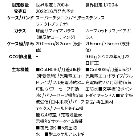
限定数量
世界限定 1,700本
世界限定 1,700本
発売日
2023年6月発売予定
ケース/バンド
スーパーチタニウム™（デュ
ステンレス
ラテクトプラチナ）
ガラス
球面サファイアガラス
カーブカットサファイアガ
（無反射コーティング）
ラス
ケース径/厚み
29.0mm/8.2mm（設計
21.5mm/7.5mm（設計
値）
値）
CO2排出量
-
9.6kg（※2023年5月22
日訂正）
主な機能
■Cal.H060/月差±15秒
■Cal.B035/月差±15秒/
（非受信時）/光発電エコ･
光発電エコ・ドライブ/フル
ドライブ/フル充電時約3年
充電時約7か月可動/5気
可動（パワーセーブ作動
圧防水■文字板：2ポイン
時）/パワーセーブ機能/電
トダイヤモンド入■文字板
波受信(日中米欧)/パーフ
部品：再生素材
ェックス/ワールドタイム機
能（24時差）/充電残量表
示機能/サマータイム機能
■夜光（針）■5気圧防
水 ■耐ニッケルアレルギ