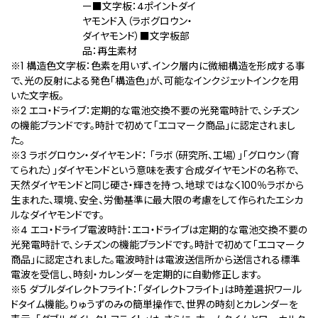
ー■文字板：4ポイントダイ
ヤモンド入（ラボグロウン・
ダイヤモンド）■文字板部
品：再生素材
※1 構造色文字板：色素を用いず、インク層内に微細構造を形成する事
で、光の反射による発色「構造色」が、可能なインクジェットインクを用
いた文字板。
※2 エコ・ドライブ：定期的な電池交換不要の光発電時計で、シチズン
の機能ブランドです。時計で初めて「エコマーク商品」に認定されまし
た。
※3 ラボグロウン・ダイヤモンド： 「ラボ（研究所、工場）」「グロウン（育
てられた）」ダイヤモンドという意味を表す合成ダイヤモンドの名称で、
天然ダイヤモンドと同じ硬さ・輝きを持つ、地球ではなく100％ラボから
生まれた、環境、安全、労働基準に最大限の考慮をして作られたエシカ
ルなダイヤモンドです。
※4 エコ・ドライブ電波時計：エコ・ドライブは定期的な電池交換不要の
光発電時計で、シチズンの機能ブランドです。時計で初めて「エコマーク
商品」に認定されました。電波時計は電波送信所から送信される標準
電波を受信し、時刻・カレンダーを定期的に自動修正します。
※5 ダブルダイレクトフライト：「ダイレクトフライト」は時差選択ワール
ドタイム機能。りゅうずのみの簡単操作で、世界の時刻とカレンダーを