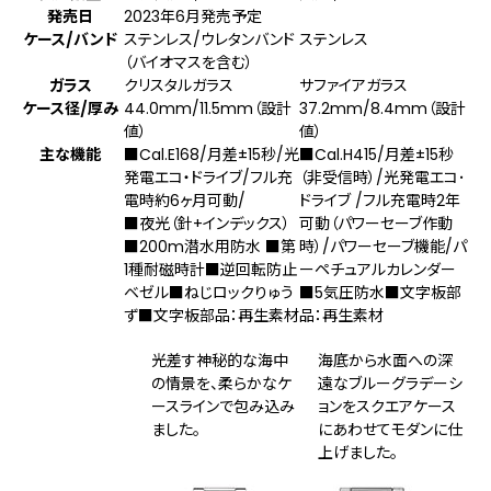
発売日
2023年6月発売予定
ケース/バンド
ステンレス/ウレタンバンド
ステンレス
（バイオマスを含む）
ガラス
クリスタルガラス
サファイアガラス
ケース径/厚み
44.0mm/11.5mm（設計
37.2mm/8.4mm（設計
値）
値）
主な機能
■Cal.E168/月差±15秒/光
■Cal.H415/月差±15秒
発電エコ・ドライブ/フル充
（非受信時）/光発電エコ･
電時約6ヶ月可動/
ドライブ /フル充電時2年
■夜光（針+インデックス）
可動（パワーセーブ作動
■200m潜水用防水 ■第
時）/パワーセーブ機能/パ
1種耐磁時計■逆回転防止
ーペチュアルカレンダー
ベゼル■ねじロックりゅう
■5気圧防水■文字板部
ず■文字板部品：再生素材
品：再生素材
光差す神秘的な海中
海底から水面への深
の情景を、柔らかなケ
遠なブルーグラデーシ
ースラインで包み込み
ョンをスクエアケース
ました。
にあわせてモダンに仕
上げました。