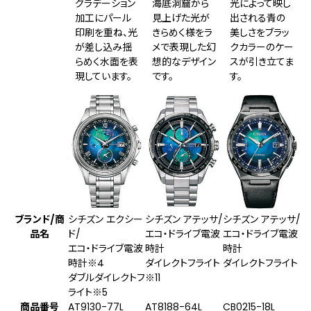
グラデーション
海底洞窟から
光によって映し
加工にパール
見上げた光が
出される青の
印刷を重ね、光
きらめく様をラ
美しさをブラッ
が差し込み揺
メで表現した幻
クカラーのケー
らめく水面を表
想的なデザイン
スが引き立てま
現しています。
です。
す。
ブランド/商
シチズン エクシー
シチズン アテッサ/
シチズン アテッサ/
品名
ド/
エコ・ドライブ電波
エコ・ドライブ電波
エコ・ドライブ電波
時計
時計
時計
※4
ダイレクトフライト
ダイレクトフライト
ダブルダイレクトフ
※11
ライト
※5
商品番号
AT9130-77L
AT8188-64L
CB0215-18L