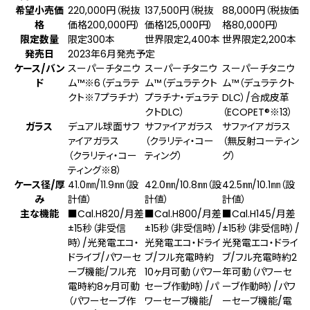
希望小売価
220,000円（税抜
137,500円（税抜
88,000円（税抜価
格
価格200,000円）
価格125,000円）
格80,000円）
限定数量
限定300本
世界限定2,400本
世界限定2,200本
発売日
2023年6月発売予定
ケース/バン
スーパーチタニウ
スーパーチタニウ
スーパーチタニウ
ド
ム™
※6
（デュラテ
ム™（デュラテクト
ム™（デュラテクト
クト
※7
プラチナ）
プラチナ・デュラテ
DLC）/合成皮革
クトDLC）
（ECOPET
®
※13
）
ガラス
デュアル球面サフ
サファイアガラス
サファイアガラス
ァイアガラス
（クラリティ・コー
（無反射コーティン
（クラリティ・コー
ティング）
グ）
ティング
※8
）
ケース径/厚
41.0㎜/11.9㎜（設
42.0㎜/10.8㎜（設
42.5㎜/10.1㎜（設
み
計値）
計値）
計値）
主な機能
■Cal.H820/月差
■Cal.H800/月差
■Cal.H145/月差
±15秒（非受信
±15秒（非受信時）/
±15秒（非受信時）/
時）/光発電エコ・
光発電エコ・ドライ
光発電エコ・ドライ
ドライブ/パワーセ
ブ/フル充電時約
ブ/フル充電時約2
ーブ機能/フル充
10ヶ月可動（パワー
年可動（パワーセ
電時約8ヶ月可動
セーブ作動時）/パ
ーブ作動時）/パワ
（パワーセーブ作
ワーセーブ機能/
ーセーブ機能/電