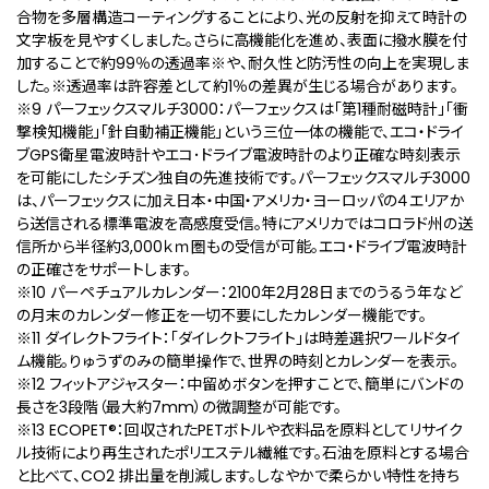
合物を多層構造コーティングすることにより、光の反射を抑えて時計の
文字板を見やすくしました。さらに高機能化を進め、表面に撥水膜を付
加することで約99％の透過率※や、耐久性と防汚性の向上を実現しま
した。※透過率は許容差として約1％の差異が生じる場合があります。
※9 パーフェックスマルチ3000：パーフェックスは「第1種耐磁時計」「衝
撃検知機能」「針自動補正機能」という三位一体の機能で、エコ・ドライ
ブGPS衛星電波時計やエコ･ドライブ電波時計のより正確な時刻表示
を可能にしたシチズン独自の先進技術です。パーフェックスマルチ3000
は、パーフェックスに加え日本・中国・アメリカ・ヨーロッパの４エリアか
ら送信される標準電波を高感度受信。特にアメリカではコロラド州の送
信所から半径約3,000ｋｍ圏もの受信が可能。エコ・ドライブ電波時計
の正確さをサポートします。
※10 パーペチュアルカレンダー：2100年2月28日までのうるう年など
の月末のカレンダー修正を一切不要にしたカレンダー機能です。
※11 ダイレクトフライト：「ダイレクトフライト」は時差選択ワールドタイ
ム機能。りゅうずのみの簡単操作で、世界の時刻とカレンダーを表示。
※12 フィットアジャスター：中留めボタンを押すことで、簡単にバンドの
長さを3段階（最大約7mm）の微調整が可能です。
※13 ECOPET
®
：回収されたPETボトルや衣料品を原料としてリサイク
ル技術により再⽣されたポリエステル繊維です。石油を原料とする場合
と比べて、CO2 排出量を削減します。しなやかで柔らかい特性を持ち