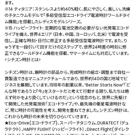
ます。
※14 ティタニア：ステンレスより約40%軽く、肌にやさしく、美しい。洗練
のチタニウムモデルで「多局受信型エコ・ドライブ電波時計ワールドタイ
ム機能」を搭載したレディスモデルシリーズ。
※15 ハッピーフライト: 定期的な電池交換の必要がない光発電エコ・ド
ライブを備え、世界4エリア（日本、中国、ヨーロッパ、北米）で電波を受
信し、正確な時刻・日付に修正する多局受信型電波時計です。また、り
ゅうずを一段引いて回すだけの2ステップで、世界24時差の時刻に修
正できるワールドタイム機能を搭載、サマータイムにも対応しています。
<シチズン時計とは>
シチズン時計は、腕時計の部品から、完成時計の組立・調整まで自社一
貫製造できるマニュファクチュールであり、世界約140の国と地域でビ
ジネスを展開しています。1918年の創業以来、“Better Starts Now”「ど
んな時であろうと『今』をスタートだと考えて行動する限り、私たちは絶
えず何かをより良くしていけるのだ」という信念のもと、世界に先駆け
て開発した光発電技術「エコ・ドライブ」や、最先端の衛星電波時計な
ど、常に時計の可能性を考え、開発を重ねてきました。シチズン時計は、
これからも時計の未来を切りひらいていきます。
★Eco-Drive(エコ・ドライブ)、スーパーチタニウム、DURATECT（デュ
ラテクト）、HAPPY FLIGHT（ハッピーフライト）、Direct Flight(ダイレク