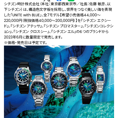
シチズン時計株式会社（本社：東京都西東京市／社長：佐藤 敏彦、以
下シチズン）は、構造色文字板を採用し、世界をつなぐ美しい海を表現
した「UNITE with BLUE」、全7モデル【希望小売価格44,000～
220,000円（税抜価格40,000～200,000円）】を『シチズン エクシー
ド』、『シチズン アテッサ』、『シチズン プロマスター』、『シチズンコレクシ
ョン』、『シチズン クロスシー』、『シチズン エル』の６つのブランドから
2023年6月に数量限定で発売します。
※価格・発売日は予定です。