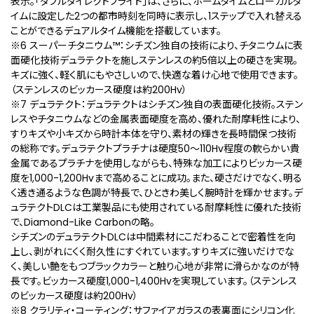
表示。「ダブルダイレクトフライト」は、さらに、ホームタイムとローカルタ
イムに設定した2つの都市時刻を同時に表示し、1ステップで入れ替える
ことができるデュアルタイム機能を搭載しています。
※6 スーパーチタニウム™：シチズン独自の技術により、チタニウムに表
面硬化技術デュラテクトを施しステンレスの約5倍以上の硬さを実現。
キズに強く、軽く肌にもやさしいので、快適な着け心地で使用できます。
（ステンレスのビッカース硬度は約200Hv）
※7 デュラテクト：デュラテクトはシチズン独自の表面硬化技術。ステン
レスやチタニウムなどの金属表面硬度を高め、優れた耐摩耗性により、
すりキズや小キズから時計本体を守り、素材の輝きを長時間保つ技術
の総称です。デュラテクトプラチナは硬度50～110Hv程度の軟らかい貴
金属であるプラチナを使用しながらも、特殊な加工によりビッカース硬
度を1,000-1,200Hvまで高めることに成功。また、硬さだけでなく、明る
く透き通るような色調が特長で、ひときわ美しく腕時計を輝かせます。デ
ュラテクトDLCは工業製品にも使用されている耐摩耗性に優れた技術
で、Diamond-Like Carbonの略。
シチズンのデュラテクトDLCは中間素材にこだわることで密着性を向
上し、剥がれにくく耐久性にすぐれています。すりキズに強いだけでな
く、美しい艶をもつブラックカラーと触り心地が非常に滑らかなのが特
長です。ビッカース硬度1,000-1,400Hvを実現しています。（ステンレス
のビッカース硬度は約200Hv）
※8 クラリティ・コーティング：サファイアガラスの表裏⾯にシリコン化