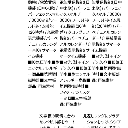
動時）/電波受信
電波受信機能(日
波受信機能(日中
機能（日中米欧）/
中米欧)/パーフェ
米欧)/パーフェッ
パーフェックスマル
ックスマルチ
クスマルチ3000/
チ3000
※9
/ワー
3000/ワールドタ
ワールドタイム機
ルドタイム機能
イム機能（26時
能（26時差）/パー
（26時差）/充電量
差）/クロノグラフ
ペチュアルカレン
表示機能/パーペ
機能/パーペチュ
ダー/充電残量表
チュアルカレンダ
アルカレンダー/充
示機能/サマータ
ー
※10
/サマータ
電量表示機能/サ
イム機能
イム機能
マータイム機能
■夜光（針＋イン
■10気圧防水■耐
■夜光（針＋イン
デックス）■10気圧
ニッケルアレルギ
デックス）■10気圧
防水■第1種耐磁
ー商品■第1種耐
防水■耐ニッケル
時計■文字板部
磁時計■文字板
アレルギー商品■
品：再生素材
部品：再生素材
第1種耐磁時計■
フィットアジャスタ
ー
※12
■文字板部
品：再生素材
文字板の表情に合わ
見返しリングにグラデ
せ、ベゼル部をツート
ーションをつけ、シンプ
ンカラーにし、エメラ
ルなデザインに多彩な