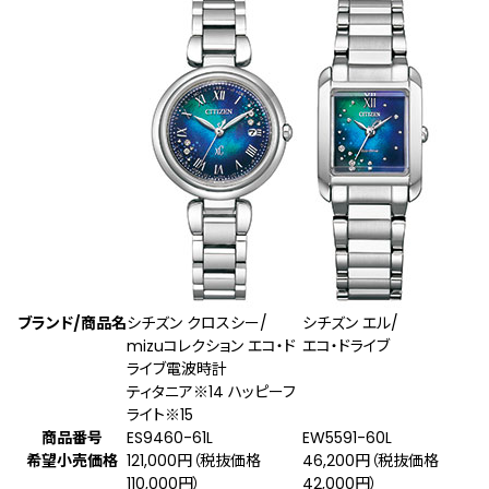
ブランド/商品名
シチズン クロスシー/
シチズン エル/
mizuコレクション エコ・ド
エコ・ドライブ
ライブ電波時計
ティタニア
※14
ハッピーフ
ライト
※15
商品番号
ES9460-61L
EW5591-60L
希望小売価格
121,000円（税抜価格
46,200円（税抜価格
110,000円）
42,000円）