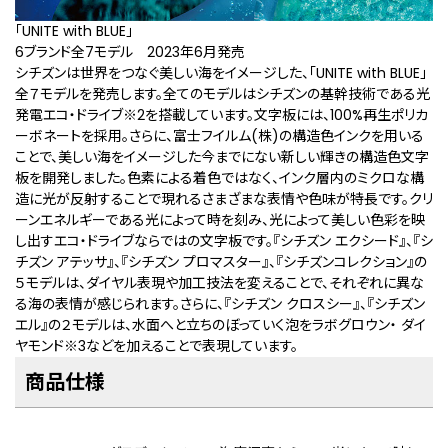
「UNITE with BLUE」
6ブランド全7モデル 2023年6月発売
シチズンは世界をつなぐ美しい海をイメージした、「UNITE with BLUE」
全７モデルを発売します。全てのモデルはシチズンの基幹技術である光
発電エコ・ドライブ
※2
を搭載しています。文字板には、100%再生ポリカ
ーボネートを採用。さらに、富士フイルム(株)の構造色インクを用いる
ことで、美しい海をイメージした今までにない新しい輝きの構造色文字
板を開発しました。色素による着色ではなく、インク層内のミクロな構
造に光が反射することで現れるさまざまな表情や色味が特長です。クリ
ーンエネルギーである光によって時を刻み、光によって美しい色彩を映
し出すエコ・ドライブならではの文字板です。『シチズン エクシード』、『シ
チズン アテッサ』、『シチズン プロマスター』、『シチズンコレクション』の
５モデルは、ダイヤル表現や加工技法を変えることで、それぞれに異な
る海の表情が感じられます。さらに、『シチズン クロスシー』、『シチズン
エル』の２モデルは、水面へと立ちのぼっていく泡をラボグロウン・ ダイ
ヤモンド
※3
などを加えることで表現しています。
商品仕様