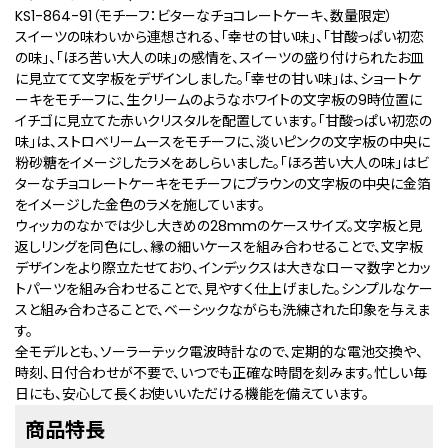
KS1-864-91（モチーフ：ビターなチョコレートケーキ、数量限定）
スイーツの味わいから連想される、「幸せの甘い味」、「甘酸っぱい初恋
の味」、「ほろ苦い大人の味」の感情を、スイーツの盛り付けられたお皿
に見立てて文字板をデザインしました。「幸せの甘い味」は、ショートケ
ーキをモチーフに、生クリームのようなホワイトの文字板の9時位置に
イチゴに見立てた赤いクリスタルを配置しています。「甘酸っぱい初恋の
味」は、ストロベリームースをモチーフに、淡いピンクの文字板の中央に
粉砂糖をイメージしたラメをあしらいました。「ほろ苦い大人の味」はビ
ターなチョコレートケーキをモチーフにブラウンの文字板の中央に金箔
をイメージした金色のラメを施しています。
ウィッカのなかでは少し大きめの28mmのケースサイズ。文字板と見
返しリングを同色にし、縁の細いケースを組み合わせることで、文字板
デザインをより際立たせており、インデックスは大きなローマ数字とカッ
トパーツを組み合わせることで、見やすく仕上げました。シンプルなケー
スと組み合わさることで、ベーシックながらも洗練された印象を与えま
す。
全モデルとも、ソーラーテック電波時計なので、定期的な電池交換や、
時刻、日付合わせが不要で、いつでも正確な時間を刻みます。忙しい毎
日にも、安心して長くお使いいただける機能を備えています。
商品特長