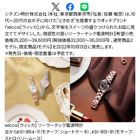
シチズン時計株式会社（本社：東京都西東京市/社長：佐藤 敏彦）は、10
代～20代の女の子に向けた"ときめき"を提案するウオッチブランド
『wicca(ウィッカ)』から、文字板をスイーツの盛りつけられたお皿に見
立ててデザインした、視認性の良いソーラーテック電波時計【希望小売
価格35,200～39,600円（税抜価格32,000～36,000円）、通常商品2
モデル、限定商品1モデル】を2022年10月13日に発売します。
＊発売日・価格・限定数量は予定です。
wicca(ウィッカ) ソーラーテック電波時計
左からKS1-864-11（モチーフ：ショートケーキ）、KS1-813-91（モチーフ：
ストロベリームース）