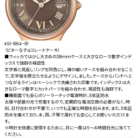
KS1-864-91
（ビターなチョコレートケーキ）
■ウィッカでは少し大きめの28mmケースと大きなローマ数字インデ
ックスで抜群の視認性
文字板と見返しリングを同色にし、縁の細いケースを組み合わせること
で、文字板を際立たせるようにデザインしました。ケースからバンドへと
つながるラインはベーシックで洗練された印象です。インデックスは大
きなローマ数字とカットパーツを組み合わせ、視認性も抜群です。
■機能面でも安心のソーラーテック電波時計、5気圧防水
太陽や部屋の光で充電するので、定期的な電池交換の必要がなく、時
刻、日付合わせが不要で、いつでも正確な時間を刻みます。また、5気圧
防水を備えており、水、雨、汗等で濡れても安心してお使いいただけま
す。
※時計を快適に使用するために、月に一度は５～６時間日光に当てて
ください。