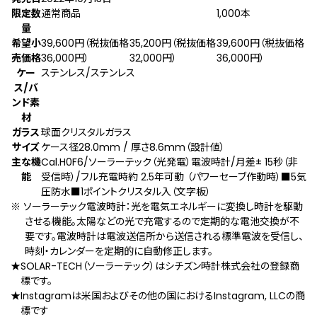
限定数
通常商品
1,000本
量
希望小
39,600円（税抜価格
35,200円（税抜価格
39,600円（税抜価格
売価格
36,000円）
32,000円）
36,000円）
ケー
ステンレス/ステンレス
ス/バ
ンド素
材
ガラス
球面クリスタルガラス
サイズ
ケース径28.0mm / 厚さ8.6mm（設計値）
主な機
Cal.H0F6/ソーラーテック（光発電）電波時計/月差± 15秒（非
能
受信時）/フル充電時約 2.5年可動 （パワーセーブ作動時）■5気
圧防水■1ポイントクリスタル入（文字板）
※ ソーラーテック電波時計：光を電気エネルギーに変換し時計を駆動
させる機能。太陽などの光で充電するので定期的な電池交換が不
要です。電波時計は電波送信所から送信される標準電波を受信し、
時刻・カレンダーを定期的に自動修正します。
★SOLAR-TECH（ソーラーテック）はシチズン時計株式会社の登録商
標です。
★Instagramは米国およびその他の国におけるInstagram, LLCの商
標です