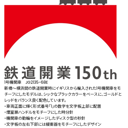
1号機関車 JG2135-68E
新橋～横浜間の鉄道開業時にイギリスから輸入された1号機関車をモ
チーフにしたモデルは、シックなブラックカラーをベースに、ゴールドと
レッドをバランス良く配色しています。
・車両正面に輝く形式番号「1」の数字を文字板上部に配置
・煙室扉ハンドルをモチーフにした時分針
・機関車の動輪をイメージしたディスク型の秒針
・文字板の左右下部には緩衝器をモチーフにしたデザイン