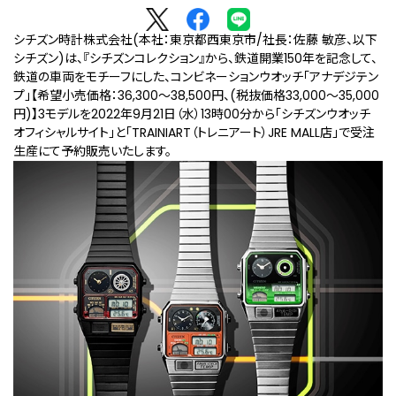
シチズン時計株式会社(本社：東京都西東京市/社長：佐藤 敏彦、以下
シチズン)は、『シチズンコレクション』から、鉄道開業150年を記念して、
鉄道の車両をモチーフにした、コンビネーションウオッチ「アナデジテン
プ」【希望小売価格：36,300～38,500円、(税抜価格33,000～35,000
円)】3モデルを2022年9⽉21⽇（水）13時00分から「シチズンウオッチ
オフィシャルサイト」と「TRAINIART（トレニアート）JRE MALL店」で受注
⽣産にて予約販売いたします。