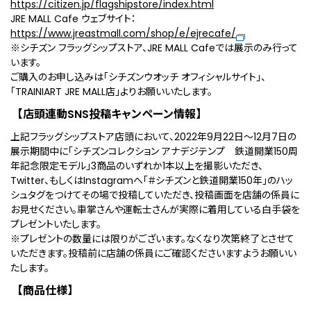
https://citizen.jp/flagshipstore/index.html
JRE MALL Cafe ウェブサイト：
https://www.jreastmall.com/shop/e/ejrecafe/
※シチズン フラッグシップストア、JRE MALL Cafeでは展示のみ行って
います。
ご購入のお申し込みは「シチズンウオッチ オフィシャルサイト」、
「TRAINIART JRE MALL店」よりお願いいたします。
【店頭連動SNS投稿キャンペーン情報】
上記フラッグシップストア店頭において、2022年9月22日～12月7日の
展示期間中に「シチズンコレクション アナデジテンプ 鉄道開業150周
年記念限定モデル」3商品のいずれか1本以上を撮影いただき、
Twitter、もしくはInstagramへ「＃シチズンと鉄道開業150年」のハッ
シュタグをつけてその場で投稿していただき、投稿画面を店舗の係員に
お見せください。車掌さんや運転士さんが実際に着用している白手袋を
プレゼントいたします。
※プレゼントの数量には限りがございます。なくなり次第終了とさせて
いただきます。投稿前に店舗の係員にご確認くださいますようお願いい
たします。
【商品仕様】