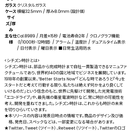
ガラス
クリスタルガラス
ケース
横幅32.5mm / 厚み8.0mm（設計値）
サイ
ズ/厚
み
主な仕
Cal.8989 / 月差±15秒 / 電池寿命2年 / クロノグラフ機能
様
（1/1000秒･12時間） / アラーム / 温度計 / デュアルタイム表示
/ 日付表示 / 曜日表示 ■日常生活用防水
<シチズン時計とは>
シチズン時計は、部品から完成時計まで自社一貫製造できるマニュファ
クチュールであり、世界約140の国と地域でビジネスを展開しています。
1918年の創業以来、“Better Starts Now”「どんな時であろうと『今』を
スタートだと考えて行動する限り、私たちは絶えず何かをより良くして
いけるのだ」という信念のもと、世界に先駆けて開発した光発電技術
「エコ・ドライブ」や、最先端の衛星電波時計など、常に時計の可能性を
考え、開発を重ねてきました。シチズン時計は、これからも時計の未来
を切りひらいていきます。
★本リリースの内容は発表日時点の情報です。商品のデザイン及び価
格、発売日、スペックなどは、一部変更になる場合があります。
★Twitter、Tweet（ツイート）、Retweet（リツイート）、Twitterのロゴ