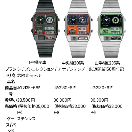
1号機関車
中央線201系
山手線E235系
ブラン
シチズンコレクション / アナデジテンプ 鉄道開業150周年記
ド/商
念限定モデル
品名
商品番
JG2135-68E
JG2130-61E
JG2130-61F
号
希望小
38,500円
36,300円
36,300円
売価格
（税抜価格35,000
（税抜価格33,000
（税抜価格33,000
円）
円）
円）
ケー
ステンレス
ス/バ
ンド