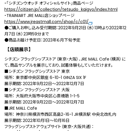
・「シチズンウオッチ オフィシャルサイト」商品ページ
https://citizen.jp/collection/tetsudo_kaigyo/index.html
・TRAINIART JRE MALL店ショップページ
https://www.jreastmall.com/shop/c/c01/
●ご購入お申し込み受付期間：2022年9月21日（水）13時より2022年12
月7日（水）23時59分まで
●商品お届け予定日：2023年６月下旬予定
【店頭展示】
シチズン フラッグシップストア（東京・大阪）、JRE MALL Cafe（横浜）に
て、商品サンプルを展示しており、試着体験もしていただけます。
■シチズン フラッグシップストア 東京
場所： 東京都中央区銀座 6-10-1 GINZA SIX 1F
展示期間：2022年9月22日～2022年12月7日
■シチズン フラッグシップストア 大阪
場所： 大阪府大阪市中央区心斎橋筋 1-1-5
展示期間：2022年9月22日～2022年12月7日
■JRE MALL Cafe
場所： 神奈川県横浜市西区高島2-16-1 JR横浜駅 中央北改札内
展示期間：2022年10月1日～10月16日
フラッグシップストアウェブサイト（東京・大阪共通）：