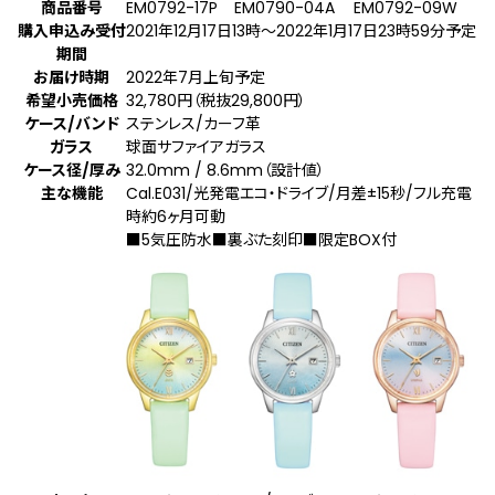
商品番号
EM0792-17P
EM0790-04A
EM0792-09W
購入申込み受付
2021年12月17日13時～2022年1月17日23時59分予定
期間
お届け時期
2022年7月上旬予定
希望小売価格
32,780円（税抜29,800円）
ケース/バンド
ステンレス/カーフ革
ガラス
球面サファイアガラス
ケース径/厚み
32.0mm / 8.6mm（設計値）
主な機能
Cal.E031/光発電エコ・ドライブ/月差±15秒/フル充電
時約6ヶ月可動
■5気圧防水■裏ぶた刻印■限定BOX付