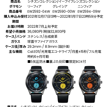
商品名
シチズンコレクション/イーブイフレンズコレクション
ポケモン
リーフィア
グレイシア
ニンフィア
商品番号
EW2592-04W
EW2590-00W
EW2594-09W
購入申込み受付
2021年12月17日13時～2022年1月17日23時59分予定
期間
お届け時期
2022年7月上旬予定
希望小売価格
36,080円（税抜32,800円）
ケース/バンド
ステンレス/合成皮革
ガラス
球面サファイアガラス
ケース径/厚み
29.2mm / 8.9mm（設計値）
主な機能
Cal.E011/光発電エコ・ドライブ/月差±15秒/フル充電
時約6ヶ月可動
■5気圧防水■裏ぶた刻印■限定BOX付