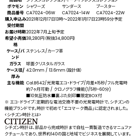
商品名
シチズンコレクション/イーブイフレンズコレクション
ポケモン
シャワーズ
サンダース
ブースター
商品番号
CA7024-06W
CA7024-14W
CA7024-22W
購入申込み
2021年12月17日13時～2022年1月17日23時59分予定
受付期間
お届け時期
2022年7月上旬予定
希望小売価
38,280円（税抜34,800円）
格
ケース/バ
ステンレス/カーフ革
ンド
ガラス
球面クリスタルガラス
ケース径/
42.0mm / 13.6mm（設計値）
厚み
主な機能
Cal.B642/光発電エコ・ドライブ/月差±15秒/フル充電時
約7ヶ月可動 / クロノグラフ機能(1/5秒・60分)
■10気圧防水■裏ぶた刻印■限定BOX付
※ エコ･ドライブ：定期的な電池交換不要の光発電時計で、シチズンの
機能ブランドです。時計で初めて「エコマーク商品」に認定されました。
<シチズン時計とは>
シチズン時計は、部品から完成時計まで自社一貫製造できるマニュファ
クチュールであり、世界約140の国と地域でビジネスを展開しています。