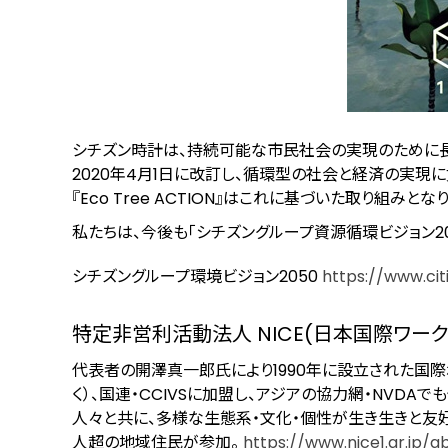
シチズン時計は、持続可能な市民社会の実現のために長
2020年4月1日に改訂し、循環型の社会と経済の実現に
『Eco Tree ACTION』はこれに基づいた取り組みとな
私たちは、今後も「シチズングループ資源循環ビジョン2
シチズングループ環境ビジョン2050
https://www.cit
特定非営利活動法人 NICE(日本国際ワー
代表者の開澤真一郎氏により1990年に設立された国際
く）、国連・CCIVSに加盟し、アジアの協力網・NVD
人々と共に、多様な生態系・文化・個性が生き生きと友好
人超の地域住民が参加。
https://www.nice1.gr.jp/a