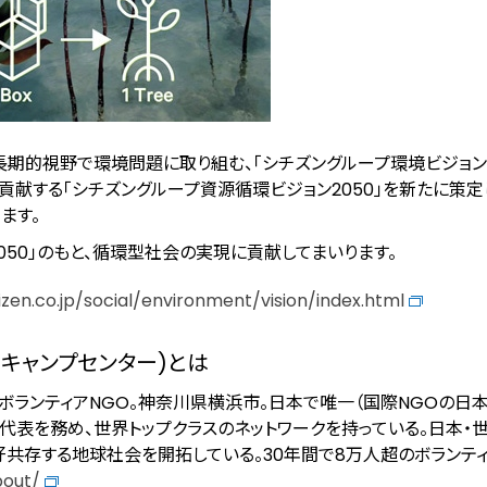
期的視野で環境問題に取り組む、「シチズングループ環境ビジョン2
貢献する「シチズングループ資源循環ビジョン2050」を新たに策定
ります。
050」のもと、循環型社会の実現に貢献してまいります。
izen.co.jp/social/environment/vision/index.html
クキャンプセンター)とは
ボランティアNGO。神奈川県横浜市。日本で唯一（国際NGOの日
Aでも代表を務め、世界トップクラスのネットワークを持っている。日本・
共存する地球社会を開拓している。30年間で8万人超のボランティ
bout/