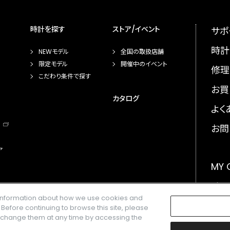
時計を探す
ストア/イベント
サポ
時計
NEWモデル
全国の取扱店舗
限定モデル
開催中のイベント
修理
こだわり条件で探す
お買
カタログ
よく
お問
ア
MY
メー
e information about how we use cookies and
GLO
. Before continuing to browse this site, please
n change them at any time by accessing the