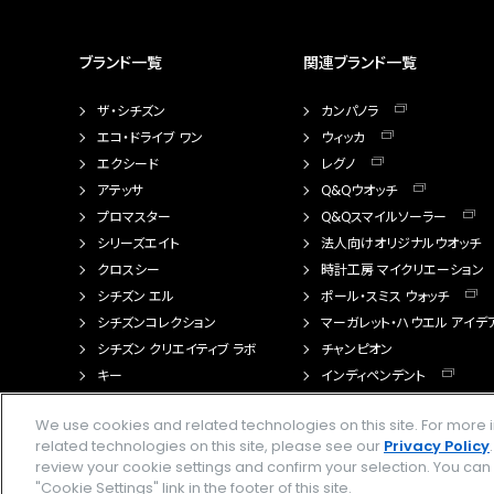
ブランド一覧
関連ブランド一覧
ザ・シチズン
カンパノラ
エコ・ドライブ ワン
ウィッカ
エクシード
レグノ
アテッサ
Q&Qウオッチ
プロマスター
Q&Qスマイルソーラー
シリーズエイト
法人向けオリジナルウオッチ
クロスシー
時計工房 マイクリエーション
シチズン エル
ポール・スミス ウォッチ
シチズンコレクション
マーガレット・ハウエル アイデ
シチズン クリエイティブ ラボ
チャンピオン
キー
インディペンデント
FTS（カスタマイズ腕時計）
We use cookies and related technologies on this site. For mor
related technologies on this site, please see our
Privacy Policy
review your cookie settings and confirm your selection. You ca
"Cookie Settings" link in the footer of this site.