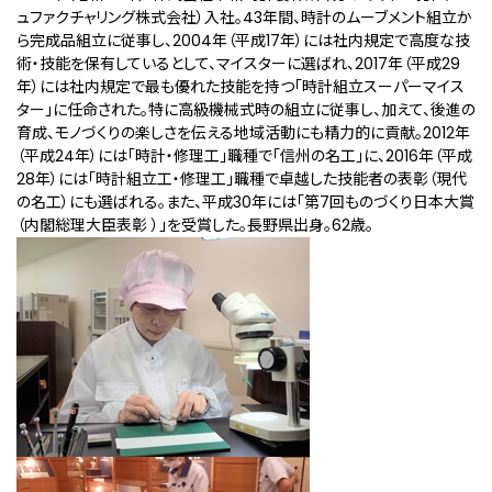
ュファクチャリング株式会社）入社。43年間、時計のムーブメント組立か
ら完成品組立に従事し、2004年（平成17年）には社内規定で高度な技
術・技能を保有しているとして、マイスターに選ばれ、2017年（平成29
年）には社内規定で最も優れた技能を持つ「時計組立スーパーマイス
ター」に任命された。特に高級機械式時の組立に従事し、加えて、後進の
育成、モノづくりの楽しさを伝える地域活動にも精力的に貢献。2012年
（平成24年）には「時計・修理工」職種で「信州の名工」に、2016年（平成
28年）には「時計組立工・修理工」職種で卓越した技能者の表彰（現代
の名工）にも選ばれる。また、平成30年には「第7回ものづくり日本大賞
（内閣総理大臣表彰 ）」を受賞した。長野県出身。62歳。