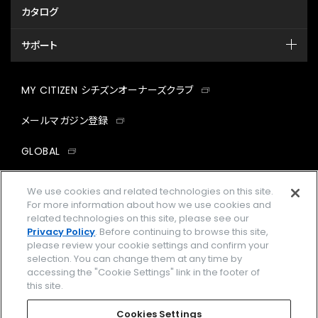
カタログ
サポート
MY CITIZEN シチズンオーナーズクラブ
メールマガジン登録
GLOBAL
facebook
instagram
twitter
yout
We use cookies and related technologies on this site.
For more information about how we use cookies and
related technologies on this site, please see our
Privacy Policy
. Before continuing to browse this site,
please review your cookie settings and confirm your
企業情報
ご利用規約
selection. You can change them at any time by
accessing the "Cookie Settings" link in the footer of
プライバシーポリシー
Cookies Settings
this site.
特定商取引法に基づく表示
Cookies Settings