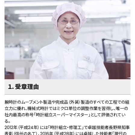
１．受章理由
腕時計のムーブメント製造や完成品（外装）製造のすべての工程での組
立力に優れ、機械式時計ではミクロ単位の調整作業を習得し、唯一の
社内最高の称号「時計組立スーパーマイスター」として評価されてい
る。
2012年（平成24年）には「時計組立・修理工」で卓越技能者長野県知事
表彰（信州の名工）、2016年（平成28年）には卓越した技能者「現代の