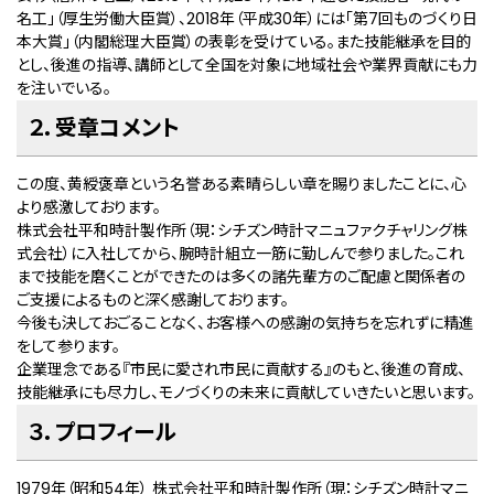
名工」（厚生労働大臣賞）、2018年（平成30年）には「第7回ものづくり日
本大賞」（内閣総理大臣賞）の表彰を受けている。また技能継承を目的
とし、後進の指導、講師として全国を対象に地域社会や業界貢献にも力
を注いでいる。
２．受章コメント
この度、黄綬褒章という名誉ある素晴らしい章を賜りましたことに、心
より感激しております。
株式会社平和時計製作所（現：シチズン時計マニュファクチャリング株
式会社）に入社してから、腕時計組立一筋に勤しんで参りました。これ
まで技能を磨くことができたのは多くの諸先輩方のご配慮と関係者の
ご支援によるものと深く感謝しております。
今後も決しておごることなく、お客様への感謝の気持ちを忘れずに精進
をして参ります。
企業理念である『市民に愛され市民に貢献する』のもと、後進の育成、
技能継承にも尽力し、モノづくりの未来に貢献していきたいと思います。
３．プロフィール
1979年（昭和54年） 株式会社平和時計製作所（現：シチズン時計マニ