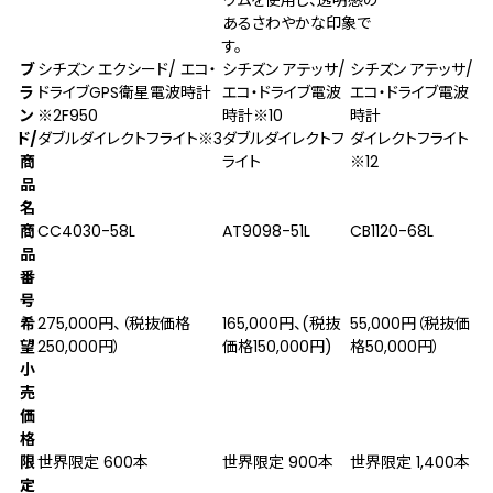
あるさわやかな印象で
す。
ブ
シチズン エクシード/ エコ・
シチズン アテッサ/
シチズン アテッサ/
ラ
ドライブGPS衛星電波時計
エコ・ドライブ電波
エコ・ドライブ電波
ン
※2
F950
時計
※10
時計
ド/
ダブルダイレクトフライト
※3
ダブルダイレクトフ
ダイレクトフライト
商
ライト
※12
品
名
商
CC4030-58L
AT9098-51L
CB1120-68L
品
番
号
希
275,000円、（税抜価格
165,000円、(税抜
55,000円（税抜価
望
250,000円）
価格150,000円)
格50,000円）
小
売
価
格
限
世界限定 600本
世界限定 900本
世界限定 1,400本
定