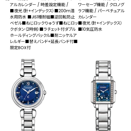
アルカレンダー / 時差設定機能 /
ワーセーブ機能 / クロノグ
■夜光（針+インデックス）■200m潜
ラフ機能 / パーペチュアル
水用防水 ■JIS1種耐磁■逆回転防止
カレンダー
ベゼル■ねじロックりゅうず■ねじロッ
■夜光（針+インデックス）
クボタン（2時側）■ラチェット付ダブル
■10気圧防水
ホールディングバックル■耐ニッケルア
レルギー■替えバンド+延長バンド付■
限定BOX付