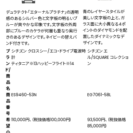
青のレイヤースタイルが
デュラテクト「エターナルプラチナ」の透明
美しい文字板の上と、ガ
感のあるシルバー色と文字板の明るいブ
ラス面に大小異なる4ポ
ルーが爽やかな印象です。文字板の外周
イントのダイヤモンドを配
部にブルーのカケラが何層も重なり奥行
置したダイナミックなデ
きのあるデザインです。ネイビーの替えバ
ザインです。
ンド付きです。
ブ
シチズン クロスシー/エコ・ドライブ電波時
シチズン エ
ラ
計
ル/SQUARE コレクショ
ン
ティタニア
※13
ハッピーフライト
※14
ン
ド/
商
品
名
商
ES9460-53N
EG7061-58L
品
番
号
希
110,000円、（税抜価格100,000円）
93,500円、（税抜価格
望
85,000円）
小