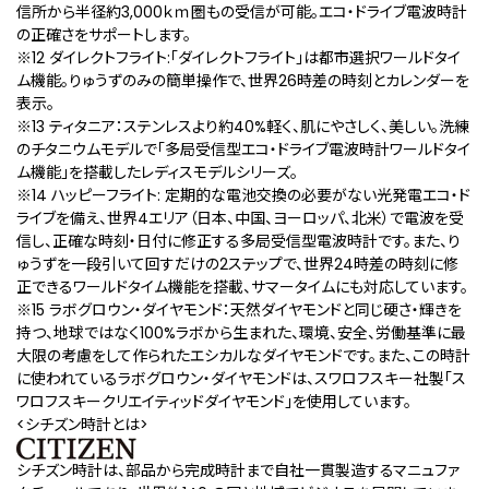
信所から半径約3,000ｋｍ圏もの受信が可能。エコ・ドライブ電波時計
の正確さをサポートします。
※12 ダイレクトフライト:「ダイレクトフライト」は都市選択ワールドタイ
ム機能。りゅうずのみの簡単操作で、世界26時差の時刻とカレンダーを
表示。
※13 ティタニア：ステンレスより約40%軽く、肌にやさしく、美しい。洗練
のチタニウムモデルで「多局受信型エコ・ドライブ電波時計ワールドタイ
ム機能」を搭載したレディスモデルシリーズ。
※14 ハッピーフライト: 定期的な電池交換の必要がない光発電エコ・ド
ライブを備え、世界4エリア（日本、中国、ヨーロッパ、北米）で電波を受
信し、正確な時刻・日付に修正する多局受信型電波時計です。また、り
ゅうずを一段引いて回すだけの2ステップで、世界24時差の時刻に修
正できるワールドタイム機能を搭載、サマータイムにも対応しています。
※15 ラボグロウン・ダイヤモンド：天然ダイヤモンドと同じ硬さ・輝きを
持つ、地球ではなく100%ラボから生まれた、環境、安全、労働基準に最
大限の考慮をして作られたエシカルなダイヤモンドです。また、この時計
に使われているラボグロウン・ダイヤモンドは、スワロフスキー社製「ス
ワロフスキークリエイティッドダイヤモンド」を使用しています。
<シチズン時計とは>
シチズン時計は、部品から完成時計まで自社一貫製造するマニュファ