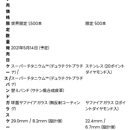
売
価
格
限
世界限定 1,500本
限定 500本
定
数
量
発
2021年5月14日（予定）
売
日
ケ
スーパーチタニウム™（デュラテクトプラチ
ステンレス（20ポイント
ー
ナ）/
ダイヤモンド入）
ス /
スーパーチタニウム™（デュラテクトプラチ
バ
ナ）
ン
替えバンド（サテン風合成皮革）
ド
ガ
球面サファイアガラス（無反射コーティン
サファイアガラス（2ポイ
ラ
グ）
ントダイヤモンド入）
ス
ケ
29.0mm / 8.2mm（設計値）
22.4mm /
ー
6.7mm（設計値）