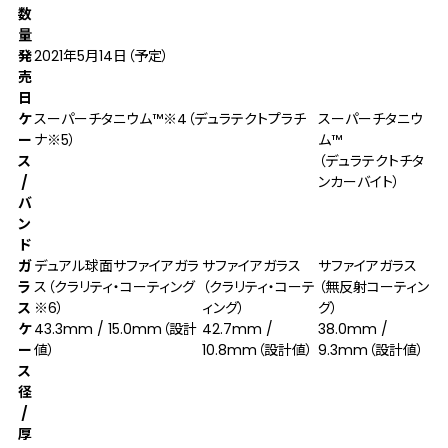
数
量
発
2021年5月14日（予定）
売
日
ケ
スーパーチタニウム™
※4
（デュラテクトプラチ
スーパーチタニウ
ー
ナ
※5
）
ム™
ス
（デュラテクトチタ
/
ンカーバイト）
バ
ン
ド
ガ
デュアル球面サファイアガラ
サファイアガラス
サファイアガラス
ラ
ス（クラリティ・コーティング
（クラリティ・コーテ
（無反射コーティン
ス
※6
）
ィング）
グ）
ケ
43.3mm / 15.0mm（設計
42.7mm /
38.0mm /
ー
値）
10.8mm（設計値）
9.3mm（設計値）
ス
径
/
厚