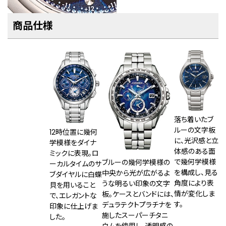
商品仕様
落ち着いたブ
ルーの文字板
12時位置に幾何
に、光沢感と立
学模様をダイナ
体感のある面
ミックに表現。ロ
で幾何学模様
ブルーの幾何学模様の
ーカルタイムのサ
を構成し、見る
中央から光が広がるよ
ブダイヤルに白蝶
角度により表
うな明るい印象の文字
貝を用いること
情が変化しま
板。ケースとバンドには、
で、エレガントな
す。
デュラテクトプラチナを
印象に仕上げま
施したスーパーチタニ
した。
ウムを使用し、透明感の