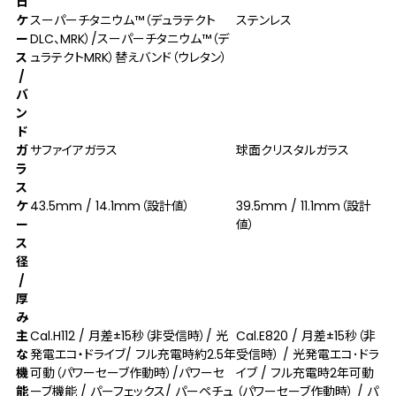
日
ケ
スーパーチタニウム™（デュラテクト
ステンレス
ー
DLC、MRK）/スーパーチタニウム™（デ
ス
ュラテクトMRK）替えバンド（ウレタン）
/
バ
ン
ド
ガ
サファイアガラス
球面クリスタルガラス
ラ
ス
ケ
43.5mm / 14.1mm（設計値）
39.5mm / 11.1mm（設計
ー
値）
ス
径
/
厚
み
主
Cal.H112 / 月差±15秒（非受信時）/ 光
Cal.E820 / 月差±15秒（非
な
発電エコ・ドライブ/ フル充電時約2.5年
受信時） / 光発電エコ･ドラ
機
可動（パワーセーブ作動時）/パワーセ
イブ / フル充電時2年可動
能
ーブ機能 / パーフェックス/ パーペチュ
（パワーセーブ作動時） / パ