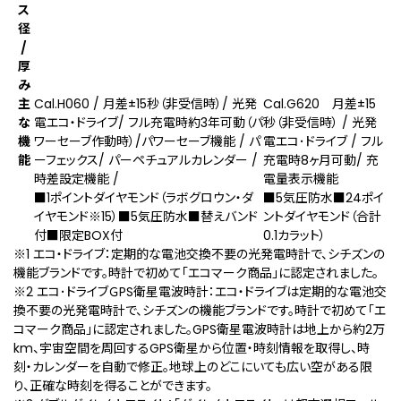
ス
径
/
厚
み
主
Cal.H060 / 月差±15秒（非受信時）/ 光発
Cal.G620 月差±15
な
電エコ・ドライブ/ フル充電時約3年可動（パ
秒（非受信時） / 光発
機
ワーセーブ作動時）/パワーセーブ機能 / パ
電エコ･ドライブ / フル
能
ーフェックス/ パーペチュアルカレンダー /
充電時8ヶ月可動/ 充
時差設定機能 /
電量表示機能
■1ポイントダイヤモンド（ラボグロウン・ダ
■5気圧防水■24ポイ
イヤモンド
※15
）■5気圧防水■替えバンド
ントダイヤモンド（合計
付■限定BOX付
0.1カラット）
※1 エコ・ドライブ：定期的な電池交換不要の光発電時計で、シチズンの
機能ブランドです。時計で初めて「エコマーク商品」に認定されました。
※2 エコ･ドライブＧPS衛星電波時計：エコ・ドライブは定期的な電池交
換不要の光発電時計で、シチズンの機能ブランドです。時計で初めて「エ
コマーク商品」に認定されました。GPS衛星電波時計は地上から約2万
km、宇宙空間を周回するGPS衛星から位置・時刻情報を取得し、時
刻・カレンダーを自動で修正。地球上のどこにいても広い空がある限
り、正確な時刻を得ることができます。