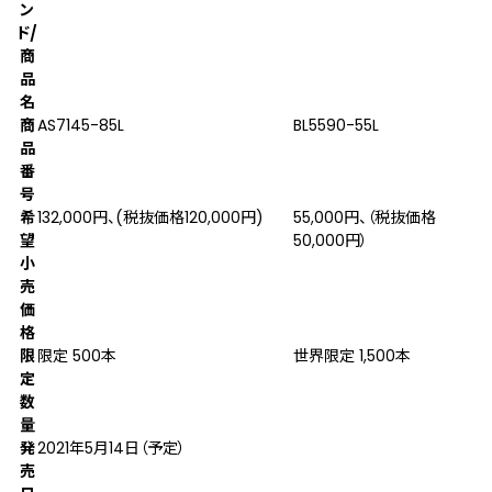
ン
ド/
商
品
名
商
AS7145-85L
BL5590-55L
品
番
号
希
132,000円、(税抜価格120,000円)
55,000円、（税抜価格
望
50,000円）
小
売
価
格
限
限定 500本
世界限定 1,500本
定
数
量
発
2021年5月14日（予定）
売