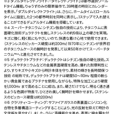
※3 ダブルダイレクトフライト：「ダイレクトフライト」は都市選択ワール
ドタイム機能。りゅうずのみの簡単操作で、39時差の時刻とカレンダー
を表示。「ダブルダイレクトフライト」は、さらに、ホームタイムとローカル
タイムに設定した2つの都市時刻を同時に表示し、1ステップで入れ替え
ることができるデュアルタイム機能を搭載しています。
※4 スーパーチタニウム：シチズン独自の技術により、チタニウムに表
面硬化技術デュラテクトを施しステンレスの約5倍以上の硬さを実現。
キズに強く、軽く肌にもやさしいので、快適な着け心地で使用できます。
（ステンレスのビッカース硬度は約200Hv）1970年にシチズンが世界初
のチタニウムケースの腕時計を発表して以来50年かけてスーパーチタ
ニウム™へと進化させてきました。
※5 デュラテクトプラチナ：デュラテクトはシチズン独⾃の硬化技術。ス
テンレスやチタニウムなどの⾦属表⾯硬度を⾼め、優れた耐摩耗性に
より、すりキズや⼩キズから時計本体を守り、素材の輝きを⻑時間保つ
技術 の総称です。デュラテクトプラチナは硬度50〜110Hv 程度の軟ら
かい貴⾦属であるプラチナを使⽤しながらも、特殊な加⼯により硬度
を1,000Hv まで⾼めることに成功。また、硬さだけでなく、明るく透き通
るような⾊調が特⻑で、ひときわ美しく腕時計を輝かせます。（ステンレ
スのビッカース硬度は約200Hv）
※6 クラリティ・コーティング：サファイアガラスの表裏⾯にシリコン化
合物を多層構造コーティングすることにより、光の反射を抑えて時計の
文字板を見やすくしました。さらに高機能化を進め、表面に撥水膜を付