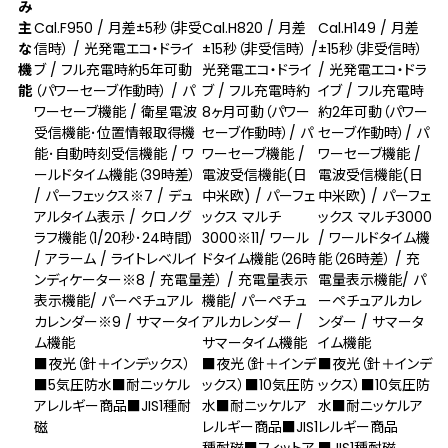
み
主
Cal.F950 / 月差±5秒（非受
Cal.H820 / 月差
Cal.H149 / 月差
な
信時） / 光発電エコ・ドライ
±15秒（非受信時） /
±15秒（非受信時）
機
ブ / フル充電時約5年可動
光発電エコ・ドライ
/ 光発電エコ・ドラ
能
（パワーセーブ作動時） / パ
ブ / フル充電時約
イブ / フル充電時
ワーセーブ機能 / 衛星電波
8ヶ月可動（パワー
約2年可動（パワー
受信機能･位置情報取得機
セーブ作動時）/ パ
セーブ作動時）/ パ
能･自動時刻受信機能 / ワ
ワーセーブ機能 /
ワーセーブ機能 /
ールドタイム機能（39時差）
電波受信機能(日
電波受信機能(日
/ パーフェックス
※7
/ デュ
中米欧) / パーフェ
中米欧) / パーフェ
アルタイム表示 / クロノグ
ックス マルチ
ックス マルチ3000
ラフ機能（1/20秒･24時間）
3000
※11
/ ワール
/ ワールドタイム機
/ アラーム / ライトレベルイ
ドタイム機能（26時
能（26時差） / 充
ンディケーター
※8
/ 充電量
差） / 充電量表示
電量表示機能/ パ
表示機能/ パーペチュアル
機能/ パーペチュ
ーペチュアルカレ
カレンダー
※9
/ サマータイ
アルカレンダー /
ンダー / サマータ
ム機能
サマータイム機能
イム機能
■夜光（針＋インデックス）
■夜光（針＋インデ
■夜光（針＋インデ
■5気圧防水■耐ニッケル
ックス）■10気圧防
ックス）■10気圧防
アレルギー商品■JIS1種耐
水■耐ニッケルア
水■耐ニッケルア
磁
レルギー商品■JIS1
レルギー商品
種耐磁■フィットア
■JIS1種耐磁