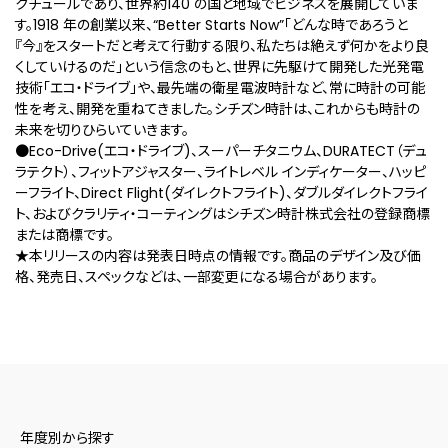
クチュールであり、世界約140 の国と地域でビジネスを展開していま
す。1918 年の創業以来、“Better Starts Now”「どんな時であろうと
『今』をスタートだと考えて行動する限り、私たちは絶えず何かをより良
くしていけるのだ」という信念のもと、世界に先駆けて開発した光発電
技術「エコ・ドライブ」や、最先端の衛星電波時計など、常に時計の可能
性を考え、開発を重ねてきました。シチズン時計は、これからも時計の
未来を切りひらいていきます。
●Eco-Drive(エコ・ドライブ)、スーパーチタニウム、DURATECT（デュ
ラテクト）、フィットアジャスター、ライトレベル インディケーター、ハッピ
ーフライト、Direct Flight(ダイレクトフライト)、ダブルダイレクトフライ
ト、およびクラリティ・コーティングはシチズン時計株式会社の登録商標
または商標です。
★本リリースの内容は発表日時点の情報です。商品のデザイン及び価
格、発売日、スペックなどは、一部変更になる場合があります。
年度別から探す