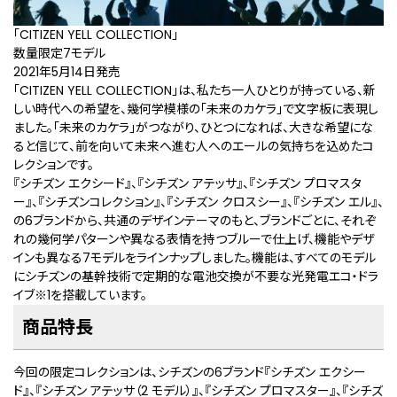
「CITIZEN YELL COLLECTION」
数量限定7モデル
2021年5月14日発売
「CITIZEN YELL COLLECTION」は、私たち一人ひとりが持っている、新
しい時代への希望を、幾何学模様の「未来のカケラ」で文字板に表現し
ました。「未来のカケラ」がつながり、ひとつになれば、大きな希望にな
ると信じて、前を向いて未来へ進む人へのエールの気持ちを込めたコ
レクションです。
『シチズン エクシード』、『シチズン アテッサ』、『シチズン プロマスタ
ー』、『シチズンコレクション』、『シチズン クロスシー』、『シチズン エル』、
の6ブランドから、共通のデザインテーマのもと、ブランドごとに、それぞ
れの幾何学パターンや異なる表情を持つブルーで仕上げ、機能やデザ
インも異なる7モデルをラインナップしました。機能は、すべてのモデル
にシチズンの基幹技術で定期的な電池交換が不要な光発電エコ・ドラ
イブ
※1
を搭載しています。
商品特長
今回の限定コレクションは、シチズンの6ブランド『シチズン エクシー
ド』、『シチズン アテッサ（2 モデル）』、『シチズン プロマスター』、『シチズ