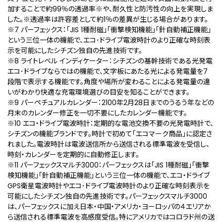
加することで約99％の透過率※や、耐久性と防汚性の向上を実現しま
した。※透過率は許容差として約1％の差異が生じる場合があります。
※7 パーフェックス：「JIS 1種耐磁」「衝撃検知機能」「針自動補正機能」
という三位一体の機能で、エコ･ドライブ電波時計のより正確な時刻表
示を可能にしたシチズン独自の先進技術です。
※8 ライトレベル インディケーター：シチズンの基幹技術である光発電
エコ･ドライブならではの機能で、文字板にあたる光による発電量を7
段階で表示する機能です。角度や場所が変わることによる発電量の違
いがわかり快適な充電環境選びの目安を知ることができます。
※9 パーペチュアルカレンダー：2100年2月28日までのうるう年などの
月末のカレンダー修正を一切不要にしたカレンダー機能です。
※10 エコ・ドライブ電波時計：定期的な電池交換不要の光発電時計で、
シチズンの機能ブランドです。時計で初めて「エコマーク商品」に認定さ
れました。電波時計は電波送信所から送信される標準電波を受信し、
時刻・カレンダーを定期的に自動修正します。
※11 パーフェックスマルチ3000：パーフェックスは「JIS 1種耐磁」「衝撃
検知機能」「針自動補正機能」という三位一体の機能で、エコ・ドライブ
GPS衛星電波時計やエコ･ドライブ電波時計のより正確な時刻表示を
可能にしたシチズン独自の先進技術です。パーフェックスマルチ3000
は、パーフェックスに加え日本・中国・アメリカ・ヨーロッパの４エリアか
ら送信される標準電波を高感度受信。特にアメリカではコロラド州の送