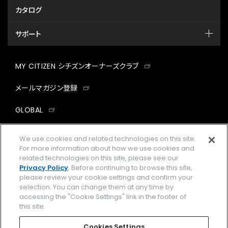
カタログ
サポート
MY CITIZEN シチズンオーナーズクラブ
メールマガジン登録
GLOBAL
facebook
instagram
twitter
yout
We use cookies and related technologies on this site.
For more information about how we use cookies and
related technologies on this site, please see our
Privacy Policy
. Before continuing to browse this site,
please review your cookie settings and confirm your
企業情報
ご利用規約
selection. You can change them at any time by
accessing the "Cookie Settings" link in the footer of
プライバシーポリシー
Cookies Settings
this site.
特定商取引法に基づく表示
Cookies Settings