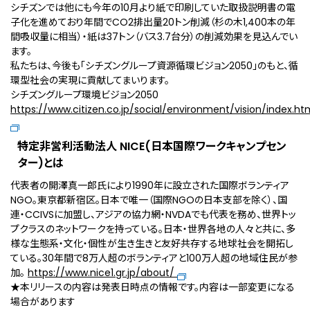
シチズンでは他にも今年の10月より紙で印刷していた取扱説明書の電
子化を進めており年間でCO2排出量20トン削減（杉の木1,400本の年
間吸収量に相当）・紙は37トン（バス3.7台分）の削減効果を見込んでい
ます。
私たちは、今後も「シチズングループ資源循環ビジョン2050」のもと、循
環型社会の実現に貢献してまいります。
シチズングループ環境ビジョン2050
https://www.citizen.co.jp/social/environment/vision/index.ht
特定非営利活動法人 NICE(日本国際ワークキャンプセン
ター)とは
代表者の開澤真一郎氏により1990年に設立された国際ボランティア
NGO。東京都新宿区。日本で唯一（国際NGOの日本支部を除く）、国
連・CCIVSに加盟し、アジアの協力網・NVDAでも代表を務め、世界トッ
プクラスのネットワークを持っている。日本・世界各地の人々と共に、多
様な生態系・文化・個性が生き生きと友好共存する地球社会を開拓し
ている。30年間で8万人超のボランティアと100万人超の地域住民が参
加。
https://www.nice1.gr.jp/about/
★本リリースの内容は発表日時点の情報です。内容は一部変更になる
場合があります