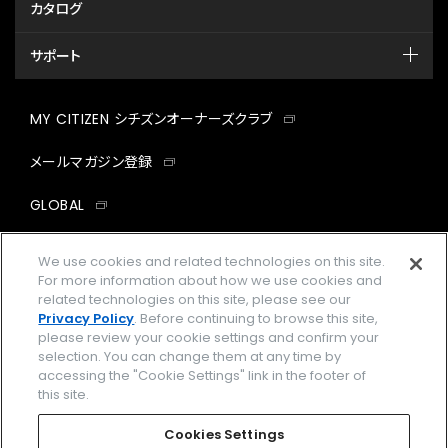
カタログ
サポート
MY CITIZEN シチズンオーナーズクラブ
メールマガジン登録
GLOBAL
facebook
instagram
twitter
yout
We use cookies and related technologies on this site.
For more information about how we use cookies and
related technologies on this site, please see our
Privacy Policy
. Before continuing to browse this site,
please review your cookie settings and confirm your
企業情報
ご利用規約
selection. You can change them at any time by
accessing the "Cookie Settings" link in the footer of
プライバシーポリシー
Cookies Settings
this site.
特定商取引法に基づく表示
Cookies Settings