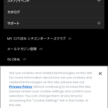
ストア/イベント
カタログ
サポート
MY CITIZEN シチズンオーナーズクラブ
メールマガジン登録
GLOBAL
facebook
instagram
twitter
yout
We use cookies and related technologies on this site.
For more information about how we use cookies and
related technologies on this site, please see our
Privacy Policy
. Before continuing to browse this site,
please review your cookie settings and confirm your
企業情報
ご利用規約
selection. You can change them at any time by
accessing the "Cookie Settings" link in the footer of
プライバシーポリシー
Cookies Settings
this site.