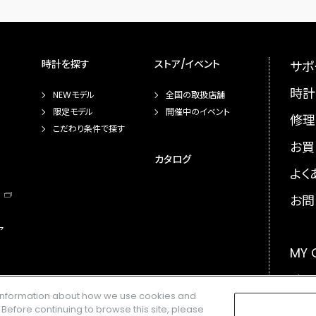
時計を探す
ストア/イベント
サポ
時計
NEWモデル
全国の取扱店舗
限定モデル
開催中のイベント
修理
こだわり条件で探す
お買
カタログ
よく
お問
ア
MY
メー
e information about how we use cookies and
GLO
. Before continuing to browse this site, please