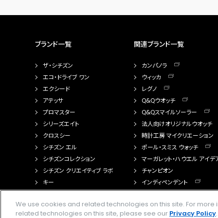
ブランド一覧
関連ブランド一覧
ザ・シチズン
カンパノラ
エコ・ドライブ ワン
ウィッカ
エクシード
レグノ
アテッサ
Q&Qウオッチ
プロマスター
Q&Qスマイルソーラー
シリーズエイト
法人向けオリジナルウオッチ
クロスシー
時計工房 マイクリエーション
シチズン エル
ポール・スミス ウォッチ
シチズンコレクション
マーガレット・ハウエル アイデ
シチズン クリエイティブ ラボ
チャンピオン
キー
インディペンデント
FTS（カスタマイズ腕時計）
We use cookies and related technologies on this site. For mor
related technologies on this site, please see our
Privacy Policy