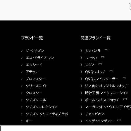
ブランド一覧
関連ブランド一覧
ザ・シチズン
カンパノラ
エコ・ドライブ ワン
ウィッカ
エクシード
レグノ
アテッサ
Q&Qウオッチ
プロマスター
Q&Qスマイルソーラー
シリーズエイト
法人向けオリジナルウオッチ
クロスシー
時計工房 マイクリエーション
シチズン エル
ポール・スミス ウォッチ
シチズンコレクション
マーガレット・ハウエル アイデ
シチズン クリエイティブ ラボ
チャンピオン
キー
インディペンデント
FTS（カスタマイズ腕時計）