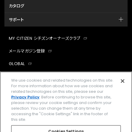
カタログ
サポート
MY CITIZEN シチズンオーナーズクラブ
メールマガジン登録
GLOBAL
facebook
instagram
twitter
yout
We use cookies and related technologies on this site.
For more information about how we use cookies and
related technologies on this site, please see our
Privacy Policy
. Before continuing to browse this site,
please review your cookie settings and confirm your
企業情報
ご利用規約
selection. You can change them at any time by
accessing the "Cookie Settings" link in the footer of
プライバシーポリシー
Cookies Settings
this site.
特定商取引法に基づく表示
Cookies Settings