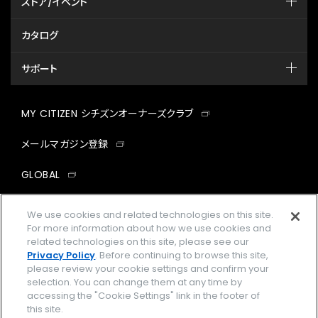
ストア/イベント
カタログ
サポート
MY CITIZEN シチズンオーナーズクラブ
メールマガジン登録
GLOBAL
facebook
instagram
twitter
yout
We use cookies and related technologies on this site.
For more information about how we use cookies and
related technologies on this site, please see our
Privacy Policy
. Before continuing to browse this site,
please review your cookie settings and confirm your
企業情報
ご利用規約
selection. You can change them at any time by
accessing the "Cookie Settings" link in the footer of
プライバシーポリシー
Cookies Settings
this site.