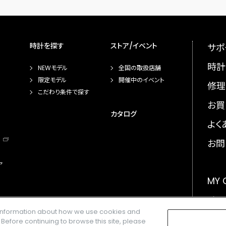
時計を探す
ストア/イベント
サポ
時計
NEWモデル
全国の取扱店舗
限定モデル
開催中のイベント
修理
こだわり条件で探す
お買
カタログ
よく
お問
ア
MY
メー
e information about how we use cookies and
GLO
. Before continuing to browse this site, please