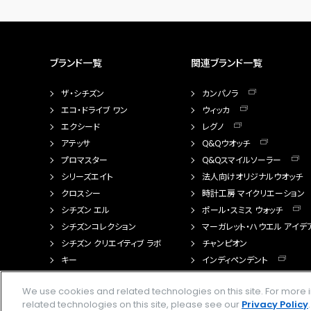
ブランド一覧
関連ブランド一覧
ザ・シチズン
カンパノラ
エコ・ドライブ ワン
ウィッカ
エクシード
レグノ
アテッサ
Q&Qウオッチ
プロマスター
Q&Qスマイルソーラー
シリーズエイト
法人向けオリジナルウオッチ
クロスシー
時計工房 マイクリエーション
シチズン エル
ポール・スミス ウォッチ
シチズンコレクション
マーガレット・ハウエル アイデ
シチズン クリエイティブ ラボ
チャンピオン
キー
インディペンデント
FTS（カスタマイズ腕時計）
We use cookies and related technologies on this site. For mor
related technologies on this site, please see our
Privacy Policy