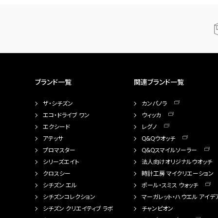
ブランド一覧
関連ブランド一覧
ザ・シチズン
カンパノラ
エコ・ドライブ ワン
ウィッカ
エクシード
レグノ
アテッサ
Q&Qウオッチ
プロマスター
Q&Qスマイルソーラー
シリーズエイト
法人向けオリジナルウオッチ
クロスシー
時計工房 マイクリエーション
シチズン エル
ポール・スミス ウォッチ
シチズンコレクション
マーガレット・ハウエル アイデ
シチズン クリエイティブ ラボ
チャンピオン