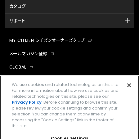
カタログ
サポート
MY CITIZEN シチズンオーナーズクラブ
メールマガジン登録
GLOBAL
facebook
instagram
twitter
yout
We use cookies and related technologies on this site.
For more information about how we use cookies and
related technologies on this site, please see our
Privacy Policy
. Before continuing to browse this site,
please review your cookie settings and confirm your
企業情報
ご利用規約
selection. You can change them at any time by
accessing the "Cookie Settings" link in the footer of
プライバシーポリシー
Cookies Settings
this site.
特定商取引法に基づく表示
Cookies Settings