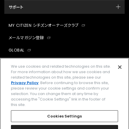
サポート
MY CITIZEN シチズンオーナーズクラブ
メールマガジン登録
GLOBAL
facebook
instagram
twitter
yout
We use cookies and related technologies on this site.
For more information about how we use cookies and
related technologies on this site, please see our
Privacy Policy
. Before continuing to browse this site,
please review your cookie settings and confirm your
企業情報
ご利用規約
selection. You can change them at any time by
accessing the "Cookie Settings" link in the footer of
プライバシーポリシー
Cookies Settings
this site.
特定商取引法に基づく表示
Cookies Settings
Amazon PayはAmazon.com, Inc.またはその関連会社の商標です。
楽天ペイは楽天株式会社の登録商標です。