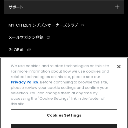
サポート
MY CITIZEN シチズンオーナーズクラブ
メールマガジン登録
GLOBAL
facebook
instagram
twitter
yout
We use cookies and related technologies on this site.
For more information about how we use cookies and
related technologies on this site, please see our
Privacy Policy
. Before continuing to browse this site,
please review your cookie settings and confirm your
企業情報
ご利用規約
selection. You can change them at any time by
accessing the "Cookie Settings" link in the footer of
プライバシーポリシー
Cookies Settings
this site.
特定商取引法に基づく表示
Cookies Settings
Amazon PayはAmazon.com, Inc.またはその関連会社の商標です。
楽天ペイは楽天株式会社の登録商標です。