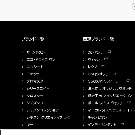
ブランド一覧
関連ブランド一覧
ザ・シチズン
カンパノラ
エコ・ドライブ ワン
ウィッカ
エクシード
レグノ
アテッサ
Q&Qウオッチ
プロマスター
Q&Qスマイルソーラー
シリーズエイト
法人向けオリジナルウオッチ
クロスシー
時計工房 マイクリエーション
シチズン エル
ポール・スミス ウォッチ
シチズンコレクション
マーガレット・ハウエル アイデ
シチズン クリエイティブ ラボ
チャンピオン
キー
インディペンデント
FTS（カスタマイズ腕時計）