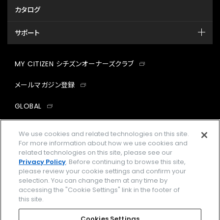
カタログ
サポート
MY CITIZEN シチズンオーナーズクラブ
メールマガジン登録
GLOBAL
facebook
instagram
twitter
yout
We use cookies and related technologies on this site.
For more information about how we use cookies and
related technologies on this site, please see our
Privacy Policy
. Before continuing to browse this site,
please review your cookie settings and confirm your
企業情報
ご利用規約
selection. You can change them at any time by
accessing the "Cookie Settings" link in the footer of
プライバシーポリシー
Cookies Settings
this site.
特定商取引法に基づく表示
Cookies Settings