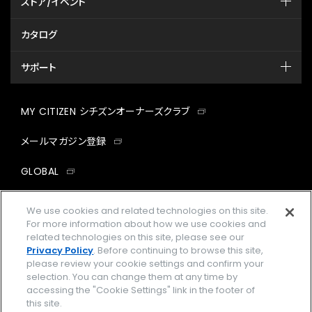
ストア/イベント
カタログ
サポート
MY CITIZEN シチズンオーナーズクラブ
メールマガジン登録
GLOBAL
facebook
instagram
twitter
yout
We use cookies and related technologies on this site.
For more information about how we use cookies and
related technologies on this site, please see our
Privacy Policy
. Before continuing to browse this site,
please review your cookie settings and confirm your
企業情報
ご利用規約
selection. You can change them at any time by
accessing the "Cookie Settings" link in the footer of
プライバシーポリシー
Cookies Settings
this site.