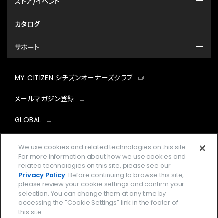
ストア/イベント
カタログ
サポート
MY CITIZEN シチズンオーナーズクラブ
メールマガジン登録
GLOBAL
facebook
instagram
twitter
yout
We use cookies and related technologies on this site.
For more information about how we use cookies and
related technologies on this site, please see our
Privacy Policy
. Before continuing to browse this site,
please review your cookie settings and confirm your
企業情報
ご利用規約
selection. You can change them at any time by
accessing the "Cookie Settings" link in the footer of
プライバシーポリシー
Cookies Settings
this site.