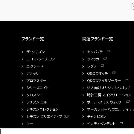
ブランド一覧
関連ブランド一覧
ザ・シチズン
カンパノラ
エコ・ドライブ ワン
ウィッカ
エクシード
レグノ
アテッサ
Q&Qウオッチ
プロマスター
Q&Qスマイルソーラー
シリーズエイト
法人向けオリジナルウオッチ
クロスシー
時計工房 マイクリエーション
シチズン エル
ポール・スミス ウォッチ
シチズンコレクション
マーガレット・ハウエル アイデ
シチズン クリエイティブ ラボ
チャンピオン
キー
インディペンデント
FTS（カスタマイズ腕時計）