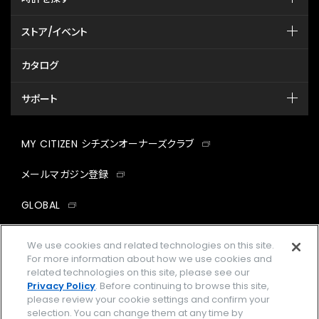
ストア/イベント
カタログ
サポート
MY CITIZEN シチズンオーナーズクラブ
メールマガジン登録
GLOBAL
facebook
instagram
twitter
yout
We use cookies and related technologies on this site.
For more information about how we use cookies and
related technologies on this site, please see our
Privacy Policy
. Before continuing to browse this site,
please review your cookie settings and confirm your
企業情報
ご利用規約
selection. You can change them at any time by