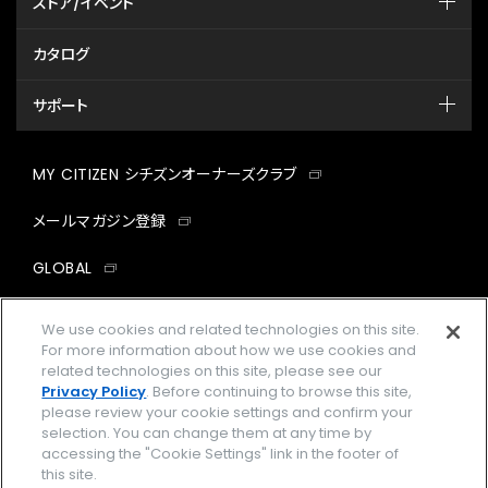
ストア/イベント
カタログ
サポート
MY CITIZEN シチズンオーナーズクラブ
メールマガジン登録
GLOBAL
facebook
instagram
twitter
yout
We use cookies and related technologies on this site.
For more information about how we use cookies and
related technologies on this site, please see our
Privacy Policy
. Before continuing to browse this site,
please review your cookie settings and confirm your
企業情報
ご利用規約
selection. You can change them at any time by
accessing the "Cookie Settings" link in the footer of
プライバシーポリシー
Cookies Settings
this site.