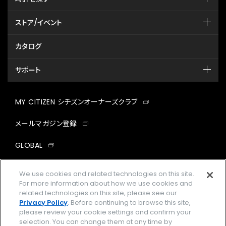
ストア/イベント
カタログ
サポート
MY CITIZEN シチズンオーナーズクラブ
メールマガジン登録
GLOBAL
facebook
instagram
twitter
yout
We use cookies and related technologies on this site.
For more information about how we use cookies and
related technologies on this site, please see our
Privacy Policy
. Before continuing to browse this site,
please review your cookie settings and confirm your
企業情報
ご利用規約
selection. You can change them at any time by