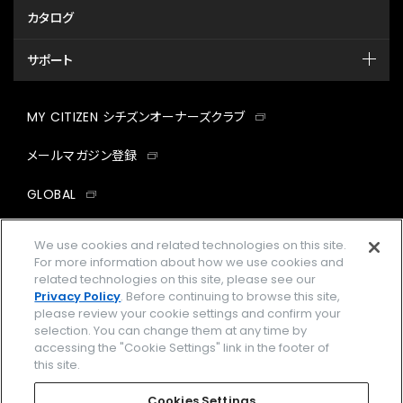
カタログ
サポート
MY CITIZEN シチズンオーナーズクラブ
メールマガジン登録
GLOBAL
facebook
instagram
twitter
yout
We use cookies and related technologies on this site.
For more information about how we use cookies and
related technologies on this site, please see our
Privacy Policy
. Before continuing to browse this site,
please review your cookie settings and confirm your
企業情報
ご利用規約
selection. You can change them at any time by
accessing the "Cookie Settings" link in the footer of
プライバシーポリシー
Cookies Settings
this site.
特定商取引法に基づく表示
Cookies Settings