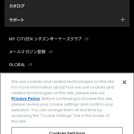
カタログ
サポート
MY CITIZEN シチズンオーナーズクラブ
メールマガジン登録
GLOBAL
facebook
instagram
twitter
yout
We use cookies and related technologies on this site.
For more information about how we use cookies and
related technologies on this site, please see our
Privacy Policy
. Before continuing to browse this site,
please review your cookie settings and confirm your
企業情報
ご利用規約
selection. You can change them at any time by
accessing the "Cookie Settings" link in the footer of
プライバシーポリシー
Cookies Settings
this site.
特定商取引法に基づく表示
Cookies Settings