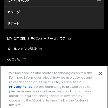
ストア/イベント
カタログ
サポート
MY CITIZEN シチズンオーナーズクラブ
メールマガジン登録
GLOBAL
facebook
instagram
twitter
yout
We use cookies and related technologies on this site.
For more information about how we use cookies and
related technologies on this site, please see our
Privacy Policy
. Before continuing to browse this site,
please review your cookie settings and confirm your
企業情報
ご利用規約
selection. You can change them at any time by
accessing the "Cookie Settings" link in the footer of
プライバシーポリシー
Cookies Settings
this site.