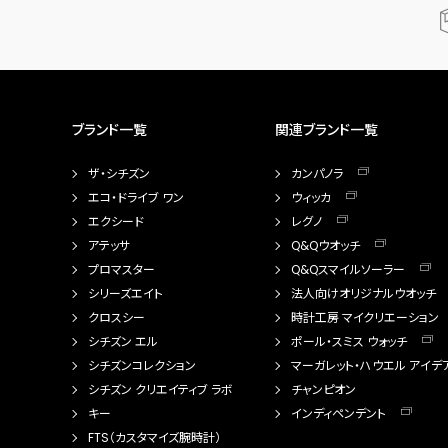
ブランド一覧
関連ブランド一覧
ザ・シチズン
カンパノラ
エコ・ドライブ ワン
ウィッカ
エクシード
レグノ
アテッサ
Q&Qウオッチ
プロマスター
Q&Qスマイルソーラー
シリーズエイト
法人向けオリジナルウオッチ
クロスシー
時計工房 マイクリエーション
シチズン エル
ポール・スミス ウォッチ
シチズンコレクション
マーガレット・ハウエル アイデ
シチズン クリエイティブ ラボ
チャンピオン
キー
インディペンデント
FTS（カスタマイズ腕時計）