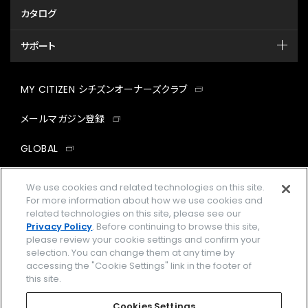
カタログ
サポート
MY CITIZEN シチズンオーナーズクラブ
メールマガジン登録
GLOBAL
facebook
instagram
twitter
yout
We use cookies and related technologies on this site.
For more information about how we use cookies and
related technologies on this site, please see our
Privacy Policy
. Before continuing to browse this site,
please review your cookie settings and confirm your
企業情報
ご利用規約
selection. You can change them at any time by
accessing the "Cookie Settings" link in the footer of
プライバシーポリシー
Cookies Settings
this site.
特定商取引法に基づく表示
Cookies Settings