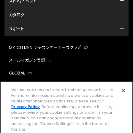
ストア/イベント
カタログ
サポート
MY CITIZEN シチズンオーナーズクラブ
メールマガジン登録
GLOBAL
facebook
instagram
twitter
yout
We use cookies and related technologies on this site.
For more information about how we use cookies and
related technologies on this site, please see our
Privacy Policy
. Before continuing to browse this site,
please review your cookie settings and confirm your
企業情報
ご利用規約
selection. You can change them at any time by
accessing the "Cookie Settings" link in the footer of
プライバシーポリシー
Cookies Settings
this site.