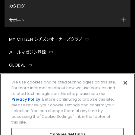
カタログ
サポート
MY CITIZEN シチズンオーナーズクラブ
メールマガジン登録
GLOBAL
facebook
instagram
twitter
yout
We use cookies and related technologies on this site.
For more information about how we use cookies and
related technologies on this site, please see our
Privacy Policy
. Before continuing to browse this site,
please review your cookie settings and confirm your
企業情報
ご利用規約
selection. You can change them at any time by
accessing the "Cookie Settings" link in the footer of
プライバシーポリシー
Cookies Settings
this site.
特定商取引法に基づく表示
Cookies Settings