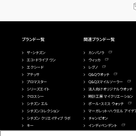
ブランド一覧
関連ブランド一覧
ザ・シチズン
カンパノラ
エコ・ドライブ ワン
ウィッカ
エクシード
レグノ
アテッサ
Q&Qウオッチ
プロマスター
Q&Qスマイルソーラー
シリーズエイト
法人向けオリジナルウオッチ
クロスシー
時計工房 マイクリエーション
シチズン エル
ポール・スミス ウォッチ
シチズンコレクション
マーガレット・ハウエル アイデ
シチズン クリエイティブ ラボ
チャンピオン
キー
インディペンデント
FTS（カスタマイズ腕時計）