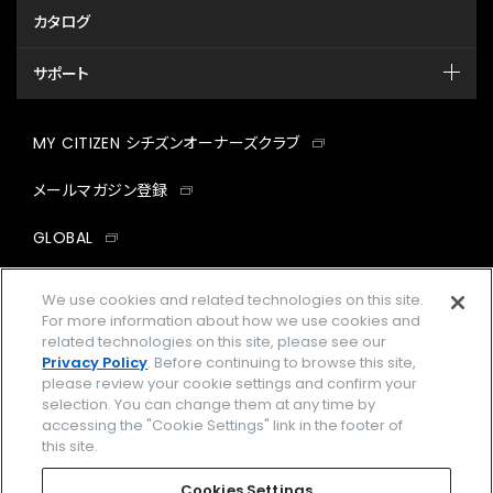
カタログ
サポート
MY CITIZEN シチズンオーナーズクラブ
メールマガジン登録
GLOBAL
facebook
instagram
twitter
yout
We use cookies and related technologies on this site.
For more information about how we use cookies and
related technologies on this site, please see our
Privacy Policy
. Before continuing to browse this site,
please review your cookie settings and confirm your
企業情報
ご利用規約
selection. You can change them at any time by
accessing the "Cookie Settings" link in the footer of
プライバシーポリシー
Cookies Settings
this site.
特定商取引法に基づく表示
Cookies Settings